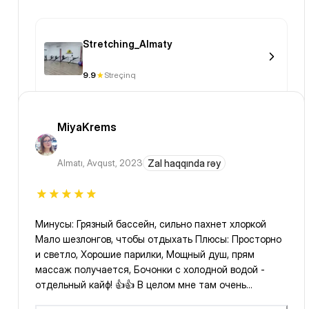
Stretching_Almaty
9.9
Streçinq
MiyaKrems
Almatı
,
Avqust, 2023
Zal haqqında rəy
Минусы: Грязный бассейн, сильно пахнет хлоркой
Мало шезлонгов, чтобы отдыхать Плюсы: Просторно
и светло, Хорошие парилки, Мощный душ, прям
массаж получается, Бочонки с холодной водой -
отдельный кайф! 👍👍 В целом мне там очень
понравилось, спасибо за данную услугу!)