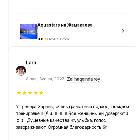
Aquastars на Жамакаева
9.8
Hovuz <25m
Lara
Almatı
,
Avqust, 2023
Zal haqqında rəy
У тренера Зарины, очень грамотный подход к каждой
тренировке🤸‍♂️🤸🧘🧘‍♀️🏋️‍♀️🤸‍♀️Все женщины ей доверяют🌷
🌷🌷. Душевные качества 🩷, улыбка, голос
завораживают. Огромная благодарность 💯