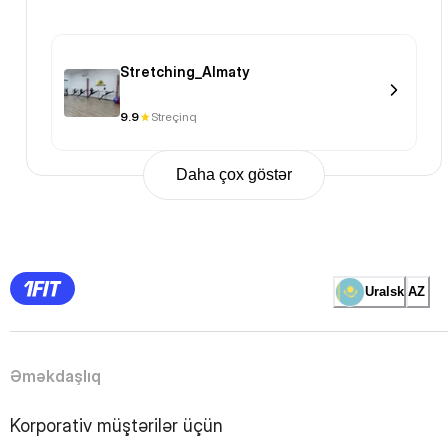
Stretching_Almaty
9.9
Streçinq
Daha çox göstər
Previous
Page
1
Page
2
Page
3
Page
Uralsk
AZ
4
Page
5
Page
6
Page
Əməkdaşlıq
7
Page
8
Page
Korporativ müştərilər üçün
9
Page