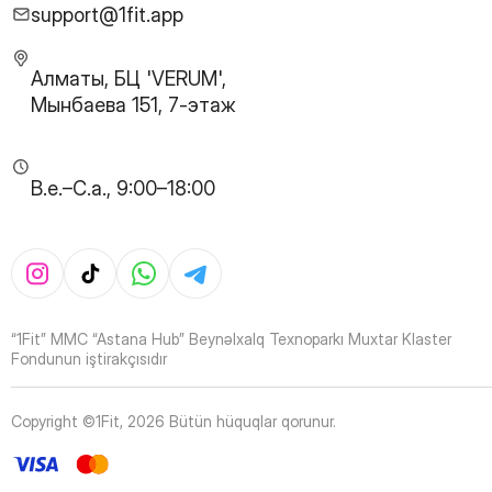
29
Page
support@1fit.app
30
Page
31
Page
Алматы, БЦ 'VERUM',
32
Page
Мынбаева 151, 7-этаж
33
Page
34
Page
35
Page
B.e.–C.a., 9:00–18:00
36
Page
37
Page
38
Page
39
Page
40
Page
41
Page
“1Fit” MMC “Astana Hub” Beynəlxalq Texnoparkı Muxtar Klaster
42
Page
Fondunun iştirakçısıdır
43
Page
44
Page
Copyright ©1Fit,
2026
Bütün hüquqlar qorunur
.
45
Page
46
Page
47
Page