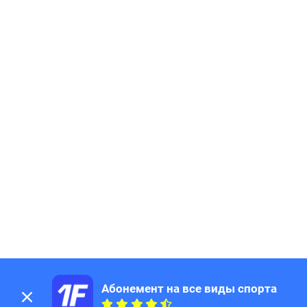
86
Page
87
Page
88
Page
89
Page
90
Page
91
Page
92
Page
93
Page
94
Page
95
Page
96
Page
97
Page
98
Page
99
Page
100
Page
101
Page
102
Page
Абонемент на все виды спорта
103
Page
104
Page