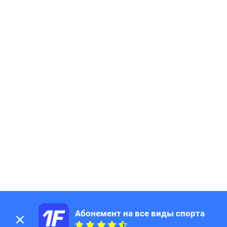
86
Page
87
Page
88
Page
89
Page
90
Page
91
Page
92
Page
93
Page
94
Page
95
Page
96
Page
97
Page
98
Page
99
Page
100
Page
101
Page
102
Page
Абонемент на все виды спорта
103
Page
104
Page