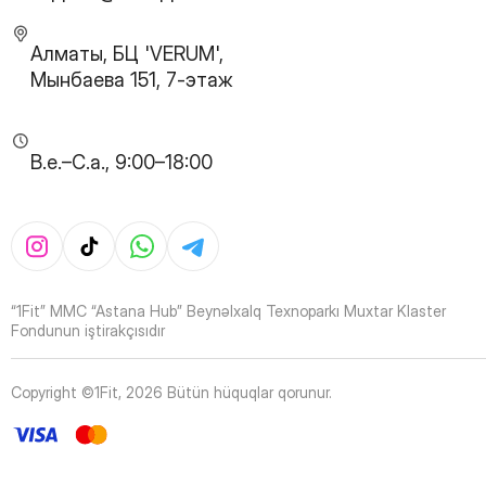
30
Page
31
Page
Алматы, БЦ 'VERUM',
32
Page
Мынбаева 151, 7-этаж
33
Page
34
Page
35
Page
B.e.–C.a., 9:00–18:00
36
Page
37
Page
38
Page
39
Page
40
Page
41
Page
“1Fit” MMC “Astana Hub” Beynəlxalq Texnoparkı Muxtar Klaster
42
Page
Fondunun iştirakçısıdır
43
Page
44
Page
Copyright ©1Fit,
2026
Bütün hüquqlar qorunur
.
45
Page
46
Page
47
Page
48
Page