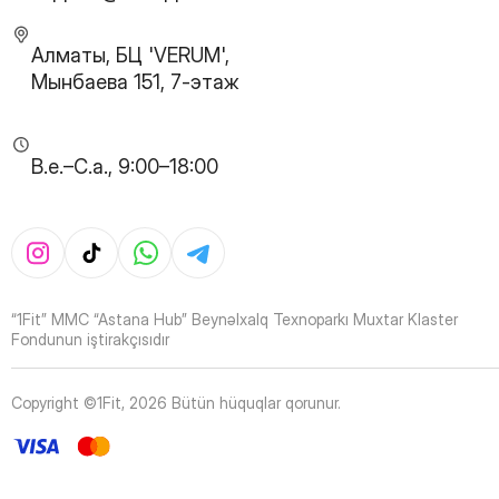
30
Page
31
Page
Алматы, БЦ 'VERUM',
32
Page
Мынбаева 151, 7-этаж
33
Page
34
Page
35
Page
B.e.–C.a., 9:00–18:00
36
Page
37
Page
38
Page
39
Page
40
Page
41
Page
“1Fit” MMC “Astana Hub” Beynəlxalq Texnoparkı Muxtar Klaster
42
Page
Fondunun iştirakçısıdır
43
Page
44
Page
Copyright ©1Fit,
2026
Bütün hüquqlar qorunur
.
45
Page
46
Page
47
Page
48
Page