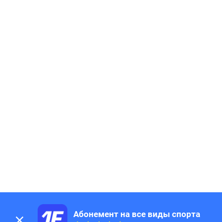
184
Page
185
Page
186
Page
187
Page
188
Page
189
Page
190
Page
191
Page
192
Page
193
Page
194
Page
195
Page
196
Page
197
Page
198
Page
199
Page
200
Page
201
Page
Абонемент на все виды спорта
202
Page