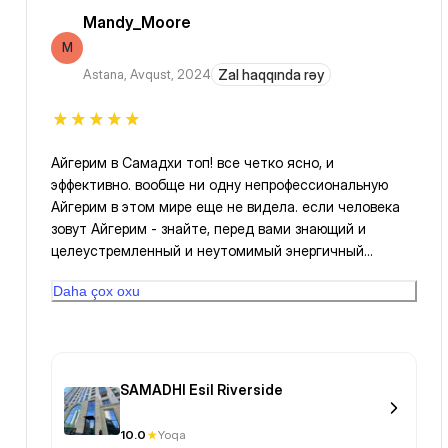
Mandy_Moore
M
Astana
,
Avqust, 2024
Zal haqqında rəy
Айгерим в Самадхи топ! все четко ясно, и
эффективно. вообще ни одну непрофессиональную
Айгерим в этом мире еще не видела. если человека
зовут Айгерим - знайте, перед вами знающий и
целеустремленный и неутомимый энергичный
человек
Daha çox oxu
SAMADHI Esil Riverside
10.0
Yoqa