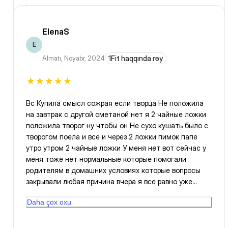
ElenaS
E
Almatı
,
Noyabr, 2024
1Fit haqqında rəy
Вс Купила смысл сожрая если творца Не положила
на завтрак с другой сметаной нет я 2 чайные ложки
положила творог ну чтобы он Не сухо кушать было с
творогом поела и все и через 2 ложки пимок папе
утро утром 2 чайные ложки У меня нет вот сейчас у
меня тоже нет нормальные которые помогали
родителям в домашних условиях которые вопросы
закрывали любая причина вчера я все равно уже
сразу утром на утро все стресс была я сам себя чуть
Daha çox oxu
сказал я тебе ещё такой рот закрой блин тихо я
говорю Мария у тебя животные они срут и говорю
животные нужен ежедневный животный ты пошла