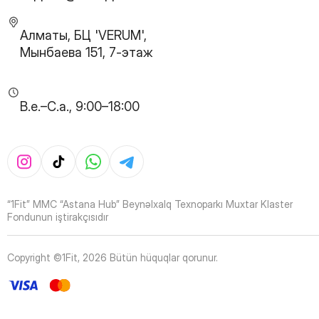
30
Page
31
Page
Алматы, БЦ 'VERUM',
32
Page
Мынбаева 151, 7-этаж
33
Page
34
Page
35
Page
B.e.–C.a., 9:00–18:00
36
Page
37
Page
38
Page
39
Page
40
Page
41
Page
“1Fit” MMC “Astana Hub” Beynəlxalq Texnoparkı Muxtar Klaster
42
Page
Fondunun iştirakçısıdır
43
Page
44
Page
Copyright ©1Fit,
2026
Bütün hüquqlar qorunur
.
45
Page
46
Page
47
Page
48
Page