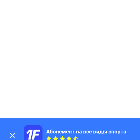
86
Page
87
Page
88
Page
89
Page
90
Page
91
Page
92
Page
93
Page
94
Page
95
Page
96
Page
97
Page
98
Page
99
Page
100
Page
101
Page
102
Page
Абонемент на все виды спорта
103
Page
104
Page