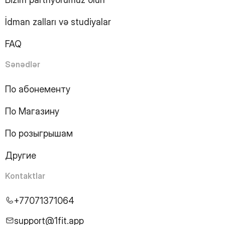
11
Page
12
Page
İdman zalları və studiyalar
13
Page
14
Page
FAQ
15
Page
16
Page
Sənədlər
17
Page
18
Page
По абонементу
19
Page
По Магазину
20
Page
21
Page
По розыгрышам
22
Page
23
Page
Другие
24
Page
25
Page
Kontaktlar
26
Page
27
Page
+77071371064
28
Page
29
Page
support@1fit.app