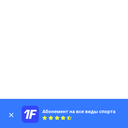
193
Page
194
Page
195
Page
196
Page
197
Page
198
Page
199
Page
200
Page
201
Page
202
Page
203
Page
204
Page
205
Page
206
Page
207
Page
208
Page
Абонемент на все виды спорта
209
Page
210
Page
211
Page