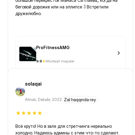
большой перекресток Манаса Сатпаева,, когда на
беговой дорожке или на эллипсе :) Встретили
дружелюбно.
ProFitnessAMG
9.9
Müstəqil məşqlər
solaqai
Almatı
,
Dekabr, 2022
Zal haqqında rəy
Всё круто! Но в зале для стретчинга нереально
холодно. Надеюсь админы с этим что-то сделают.