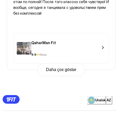
этом по полной! После того классно себя чувствую! И
вообще, сегодня я танцевала с удовольствием прям
без комплексов!
QaharMan Fit
9.9
Rəqs
Daha çox göstər
Previous
Page
1
Page
2
Page
3
Page
Uralsk
AZ
4
Page
5
Page