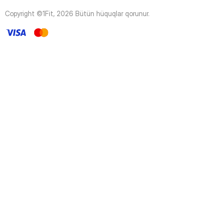
44
Page
Copyright ©1Fit,
2026
Bütün hüquqlar qorunur
.
45
Page
46
Page
47
Page
48
Page
49
Page
50
Page
51
Page
52
Page
53
Page
54
Page
55
Page
56
Page
57
Page
58
Page
59
Page
60
Page
61
Page