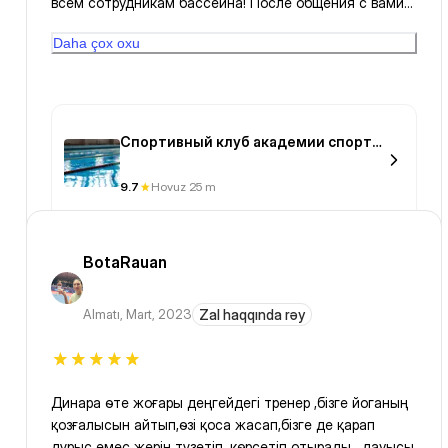
всем сотрудникам бассейна! После общения с вами
хочется к вам вернуться!
Daha çox oxu
Спортивный клуб академии спорта
и туризма
9.7
Hovuz 25 m
BotaRauan
Almatı
,
Mart, 2023
Zal haqqında rəy
Динара өте жоғары деңгейдегі тренер ,бізге йоганың
қозғалысын айтып,өзі қоса жасап,бізге де қарап
дұрыс емес жерін түзетіп, көрсетіп отырады , дауысы