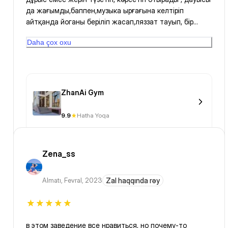
да жағымды,баппен,музыка ырғағына келтіріп
айтқанда йоганы беріліп жасап,ляззат тауып, бір
сағаттың өткенін байқамай да қаламыз. Көп рахмет,
Daha çox oxu
Динара! Мен сіздің йогаңызға жиі барып тұрамын.
ZhanAi Gym
9.9
Hatha Yoqa
Zena_ss
Almatı
,
Fevral, 2023
Zal haqqında rəy
в этом заведение все нравиться, но почему-то