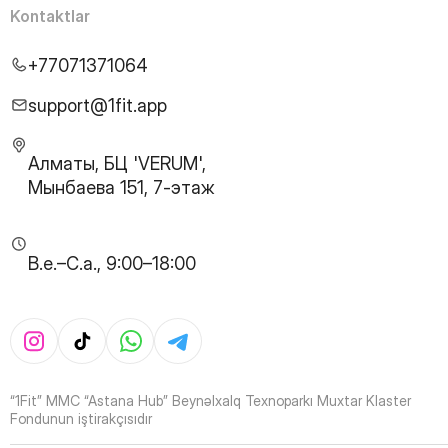
25
Page
Kontaktlar
26
Page
27
Page
+77071371064
28
Page
29
Page
support@1fit.app
30
Page
31
Page
Алматы, БЦ 'VERUM',
32
Page
Мынбаева 151, 7-этаж
33
Page
34
Page
35
Page
B.e.–C.a., 9:00–18:00
36
Page
37
Page
38
Page
39
Page
40
Page
41
Page
“1Fit” MMC “Astana Hub” Beynəlxalq Texnoparkı Muxtar Klaster
42
Page
Fondunun iştirakçısıdır
43
Page