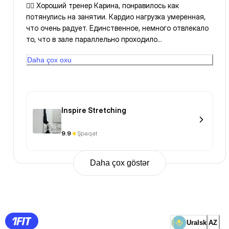
👍🏻 Хороший тренер Карина, понравилось как
потянулись на занятии. Кардио нагрузка умеренная,
что очень радует. Единственное, немного отвлекало
то, что в зале параллельно проходило
дополнительное занятие.
Daha çox oxu
Inspire Stretching
9.9
Şpaqat
Daha çox göstər
Previous
Page
1
Page
2
Page
3
Page
Uralsk
AZ