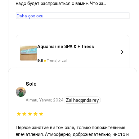
надо будет распрощаться с вами». Что за
отношение? Из-за этого был очень неприятный
Daha çox oxu
осадок.
Aquamarine SPA & Fitness
9.8
Trenajor zalı
Sole
Almatı
,
Yanvar, 2024
Zal haqqında rəy
Первое занятие в этом зале, только положительные
впечатления. Атмосферно, доброжелательно, чисто и