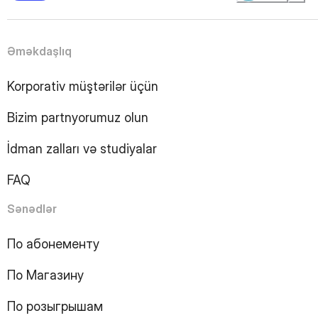
4
Page
5
Page
6
Page
Əməkdaşlıq
7
Page
8
Page
Korporativ müştərilər üçün
9
Page
10
Page
Bizim partnyorumuz olun
11
Page
12
Page
İdman zalları və studiyalar
13
Page
14
Page
FAQ
15
Page
16
Page
Sənədlər
17
Page
18
Page
По абонементу
19
Page
По Магазину
20
Page
21
Page
По розыгрышам
22
Page