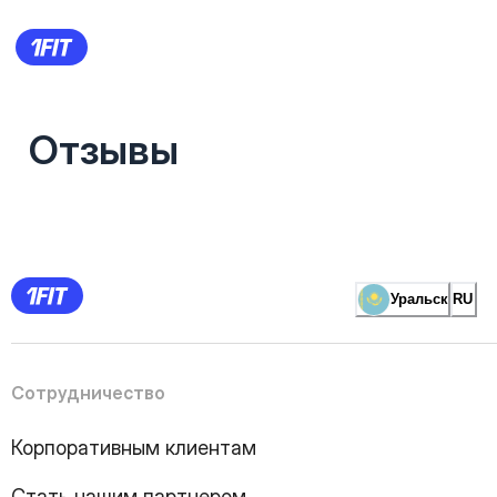
Отзывы
Previous
Page
1
Page
2
Page
3
Page
Уральск
RU
4
Page
5
Page
6
Page
Сотрудничество
7
Page
8
Page
Корпоративным клиентам
9
Page
10
Page
Стать нашим партнером