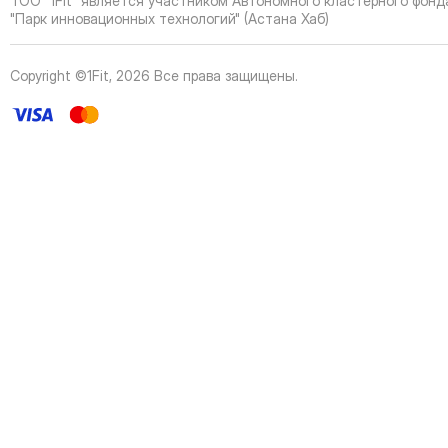
ТОО "1Fit" является участником Автономного кластерного фонд
42
Page
"Парк инновационных технологий" (Астана Хаб)
43
Page
44
Page
Copyright ©1Fit,
2026
Все права защищены
.
45
Page
46
Page
47
Page
48
Page
49
Page
50
Page
51
Page
52
Page
53
Page
54
Page
55
Page
56
Page
57
Page
58
Page
59
Page