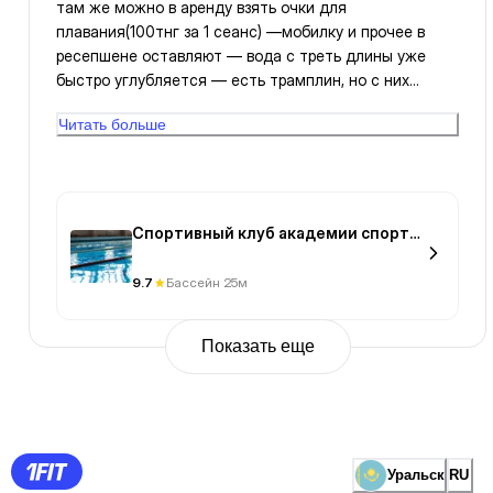
там же можно в аренду взять очки для
плавания(100тнг за 1 сеанс) —мобилку и прочее в
ресепшене оставляют — вода с треть длины уже
быстро углубляется — есть трамплин, но с них
нельзя прыгать. Но можно нырять с мелких площадок
Читать больше
— не знаю, то ли потому что я ближе к обеду
записался, или потому что там воду часто меняют,
но качество воды там хорошая — для тех кто учится,
есть всякие снаряжения(шапку, очки, беруши и зажим
для носа приносите с собой)
Спортивный клуб академии спорта
и туризма
9.7
Бассейн 25м
Показать еще
Previous
Page
1
Page
2
Page
3
Page
Уральск
RU