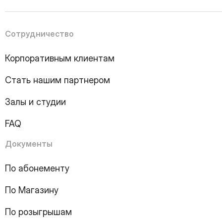
4
Page
5
Page
6
Page
Сотрудничество
7
Page
8
Page
Корпоративным клиентам
9
Page
10
Page
Стать нашим партнером
11
Page
12
Page
Залы и студии
13
Page
14
Page
FAQ
15
Page
16
Page
Документы
17
Page
18
Page
По абонементу
19
Page
По Магазину
20
Page
21
Page
По розыгрышам
22
Page