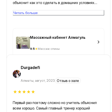
объяснит как это сделать в домашних условиях.
Алма, спасибо Вам большое! Мы с супругой теперь
Читать больше
будем ходить только к Вам! Дай Аллах Вам крепкого
здоровья, успехов и процветания!
Массажный кабинет Алмагуль
9.5
Массаж спины
Durgadefi
Алматы
,
август, 2023
Отзыв о зале
Первый раз поэтому сложно но учитель объяснил
всем хорошо. Самый главный тренер хороший