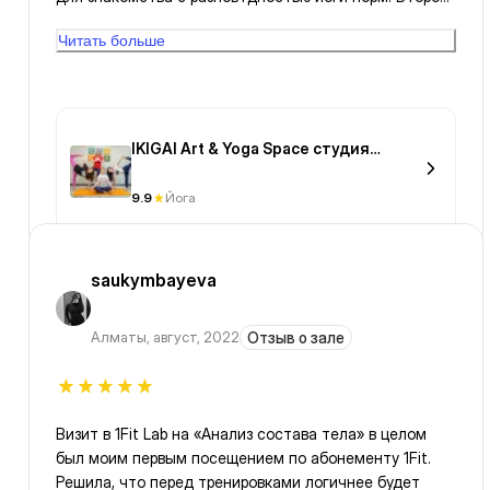
раз не хотелось бы на quadra yoga попасть. Полчаса
Читать больше
дыхательная практика, пол часа йога нидра. Хатха
йога и флай йога, я поняла для меня ближе) Спасибо
ikigai & 1 fit за возможность попробовать всё
IKIGAI Art & Yoga Space студия
творчества и йоги
9.9
Йога
saukymbayeva
Алматы
,
август, 2022
Отзыв о зале
Визит в 1Fit Lab на «Анализ состава тела» в целом
был моим первым посещением по абонементу 1Fit.
Решила, что перед тренировками логичнее будет