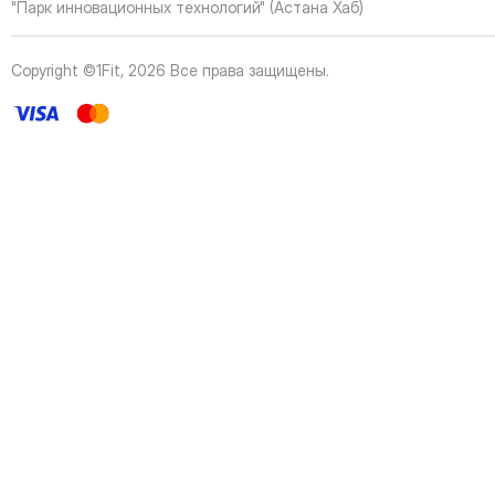
42
Page
"Парк инновационных технологий" (Астана Хаб)
43
Page
44
Page
Copyright ©1Fit,
2026
Все права защищены
.
45
Page
46
Page
47
Page
48
Page
49
Page
50
Page
51
Page
52
Page
53
Page
54
Page
55
Page
56
Page
57
Page
58
Page
59
Page
60
Page