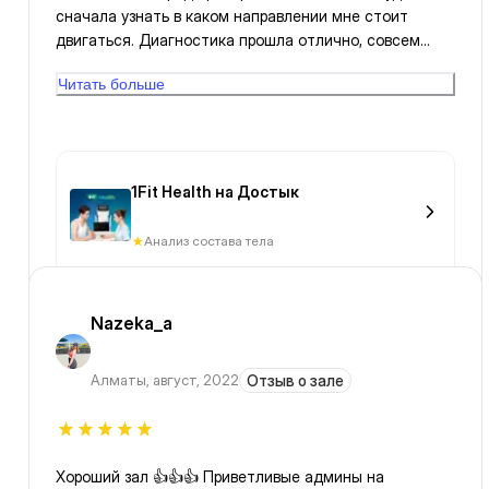
сначала узнать в каком направлении мне стоит
двигаться. Диагностика прошла отлично, совсем
безболезненно и быстро. Антон - очень милый
Читать больше
молодой человек🥺 Был очень вежливым и улыбался,
подробно отвечал на вопросы. В общем, впечатление
суперское!
1Fit Health на Достык
Анализ состава тела
Nazeka_a
Алматы
,
август, 2022
Отзыв о зале
Хороший зал 👍👍👍 Приветливые админы на