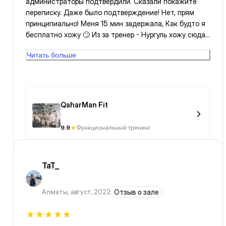
администраторы подтвердили. Сказали покажите
переписку. Даже было подтверждение! Нет, прям
принципиально! Меня 15 мин задержала, Как будто я
бесплатно хожу 🙄 Из за тренер - Нургуль хожу сюда!
А так долеко мне сюда добраться. Сөз түсінбейтін
Читать больше
қызға рахмет! Көңіл күйімді түсіріп.... 🤐
QaharMan Fit
9.9
Функциональный тренинг
TaT_
Алматы
,
август, 2022
Отзыв о зале