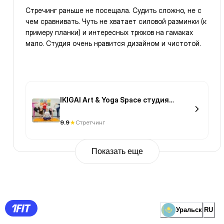
Стречинг раньше не посещала. Судить сложно, не с
чем сравнивать. Чуть не хватает силовой разминки (к
примеру планки) и интересных трюков на гамаках
мало. Студия очень нравится дизайном и чистотой.
IKIGAI Art & Yoga Space студия
творчества и йоги
9.9
Стретчинг
Показать еще
Previous
Page
1
Page
2
Page
3
Page
Уральск
RU
4
Page