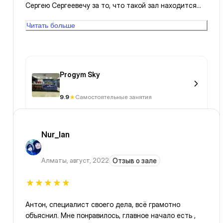
Сергею Сергеевечу за то, что такой зал находится
поблизости от дома и доступен в 1fit. Персонал
Читать больше
попался приветливый даже к 1fit-вцу и это радует👍🏻
Progym Sky
9.9
Самостоятельные занятия
Nur_lan
Алматы
,
август, 2022
Отзыв о зале
Антон, специалист своего дела, всё грамотно
объяснил. Мне понравилось, главное начало есть ,