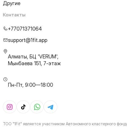
Другие
24
Page
25
Page
Контакты
26
Page
27
Page
+77071371064
28
Page
29
Page
support@1fit.app
30
Page
31
Page
Алматы, БЦ 'VERUM',
32
Page
Мынбаева 151, 7-этаж
33
Page
34
Page
35
Page
Пн-Пт, 9:00—18:00
36
Page
37
Page
38
Page
39
Page
40
Page
41
Page
ТОО "1Fit" является участником Автономного кластерного фонд