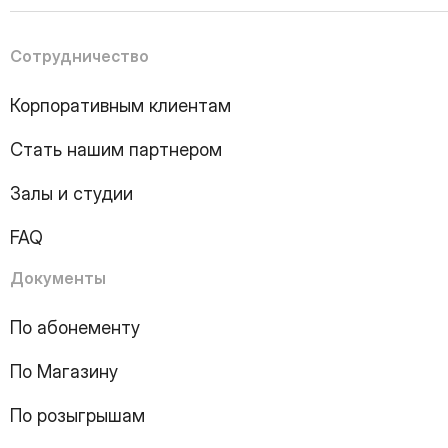
5
Page
6
Page
Сотрудничество
7
Page
8
Page
Корпоративным клиентам
9
Page
10
Page
Стать нашим партнером
11
Page
12
Page
Залы и студии
13
Page
14
Page
FAQ
15
Page
16
Page
Документы
17
Page
18
Page
По абонементу
19
Page
По Магазину
20
Page
21
Page
По розыгрышам
22
Page
23
Page