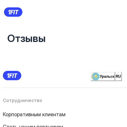
Отзывы
Previous
Page
1
Page
2
Page
3
Page
Уральск
RU
4
Page
5
Page
6
Page
Сотрудничество
7
Page
8
Page
Корпоративным клиентам
9
Page
10
Page
Стать нашим партнером