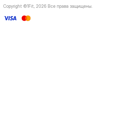
44
Page
Copyright ©1Fit,
2026
Все права защищены
.
45
Page
46
Page
47
Page
48
Page
49
Page
50
Page
51
Page
52
Page
53
Page
54
Page
55
Page
56
Page
57
Page
58
Page
59
Page
60
Page
61
Page
62
Page