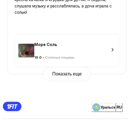
слушала музыку и расслаблялась, а доча играла с
солью!
Море Соль
10.0
Соляные пещеры
Показать еще
Previous
Page
1
Page
2
Page
3
Page
Уральск
RU
4
Page
5
Page
6
Page