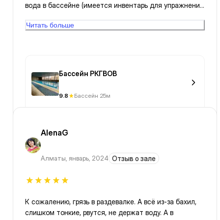
вода в бассейне (имеется инвентарь для упражнений
в воде: калабашки,доски,самое необходимое для
Читать больше
обучения новичкам и для профессионалов,в том
числе);
Бассейн РКГВОВ
9.8
Бассейн 25м
AlenaG
Алматы
,
январь, 2024
Отзыв о зале
К сожалению, грязь в раздевалке. А всё из-за бахил,
слишком тонкие, рвутся, не держат воду. А в