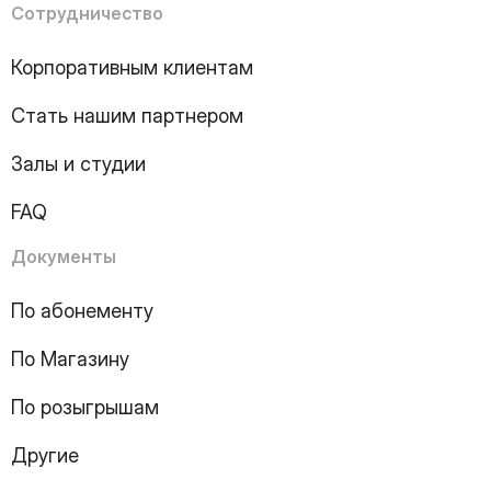
Сотрудничество
7
Page
8
Page
Корпоративным клиентам
9
Page
10
Page
Стать нашим партнером
11
Page
12
Page
Залы и студии
13
Page
14
Page
FAQ
15
Page
16
Page
Документы
17
Page
18
Page
По абонементу
19
Page
По Магазину
20
Page
21
Page
По розыгрышам
22
Page
23
Page
Другие
24
Page