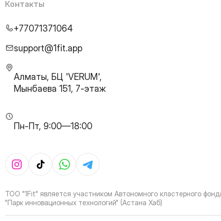
25
Page
Контакты
26
Page
27
Page
+77071371064
28
Page
29
Page
support@1fit.app
30
Page
31
Page
Алматы, БЦ 'VERUM',
32
Page
Мынбаева 151, 7-этаж
33
Page
34
Page
35
Page
Пн-Пт, 9:00—18:00
36
Page
37
Page
38
Page
39
Page
40
Page
41
Page
ТОО "1Fit" является участником Автономного кластерного фонд
42
Page
"Парк инновационных технологий" (Астана Хаб)
43
Page