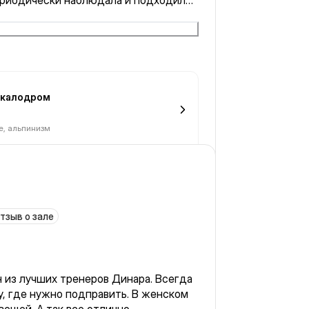
ериодически наблюдала и подходила
Оптимально для новичков-
е удовольствие наблюдать за
спортсменов :)
 Скалодром
е, альпинизм
тзыв о зале
 из лучших тренеров Динара. Всегда
, где нужно подправить. В женском