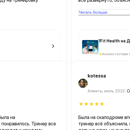
иду на тренировку
все развернуто, объяснил д
расстроилась из за того
Но Александр попыталс
Читать больше
советы по ПП и тренир
Александр! Кстати, вид из окна супер, настроение
поднимает.
1Fit Health на
Анализ состава 
kotessa
Алматы
,
июль, 2022
О
была на
Была на скалодроме вп
 понравилось. Тренер все
тренер всё объяснила, 