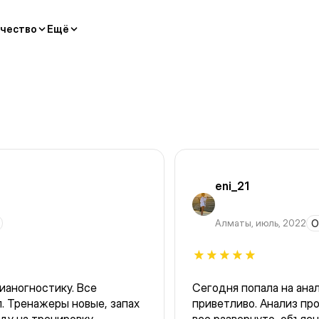
чество
Ещё
eni_21
Алматы
,
июль, 2022
О
ианогностику. Все
Сегодня попала на анали
л. Тренажеры новые, запах
приветливо. Анализ провод