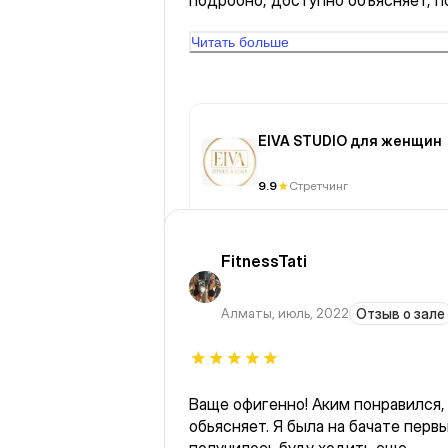
подробно, доступно объясняет, п
помогает, исправляет. Рекоменду
Читать больше
EIVA STUDIO для женщин
9.9
Стретчинг
FitnessTati
Алматы
,
июль, 2022
Отзыв о зале
Ваще офигенно! Аким понравился,
обьясняет. Я была на бачате перв