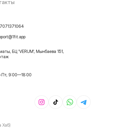
такты
7071371064
pport@1fit.app
маты, БЦ 'VERUM', Мынбаева 151,
этаж
-Пт, 9:00—18:00
 Хаб)