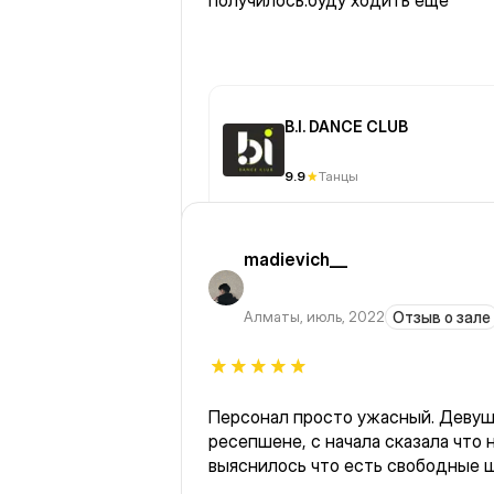
получилось.буду ходить еще
B.I. DANCE CLUB
9.9
Танцы
madievich__
Алматы
,
июль, 2022
Отзыв о зале
Персонал просто ужасный. Девуш
ресепшене, с начала сказала что 
выяснилось что есть свободные 
пришли после нас, она отдавала к