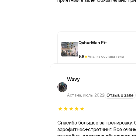
приятный в зале. Обязательно пр
QaharMan Fit
9.9
Анализ состава тела
Wavy
Астана
,
июль, 2022
Отзыв о зале
Спасибо большое за тренировку, 
аэрофитнес+стретчинг. Все очень