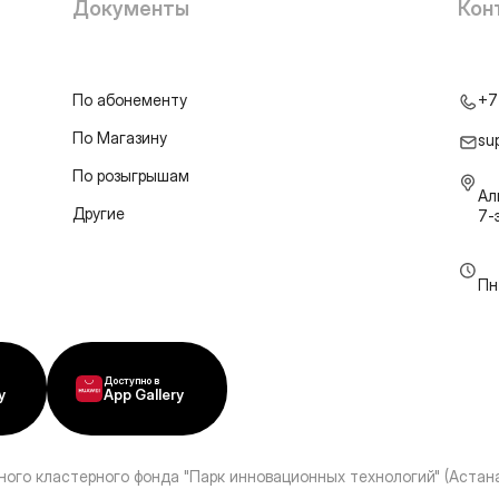
Документы
Кон
По абонементу
+7
По Магазину
su
По розыгрышам
Ал
Другие
7-
Пн
Доступно в
y
App Gallery
ного кластерного фонда "Парк инновационных технологий" (Астана