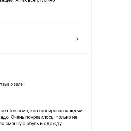
вещей. А так все отлично
тзыв о зале
всё объяснил, контролировал каждый
 надо. Очень понравилось, только не
ро сменную обувь и одежду.
бной одежде и обуви, ничего с собой