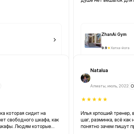
душе нет вешалок для 
ZhanAi Gym
9.9
Хатха-йога
Natalua
Алматы
,
июль, 2022
О
ка которая сидит на
Илья хрпоший тренер, 
нет свободного шкафа, как
шаг, разминка, всё как
шкафы. Людям которые
понятно зачем пишут п
лючи. После показа начала
Приходите сразу в удо