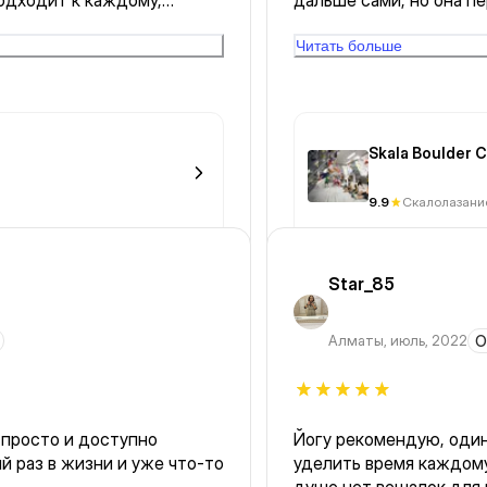
одходит к каждому,
дальше сами, но она п
ю всем👍👍👍
спрашивать как дела. 
интровертов. Отдельно
Читать больше
тренировками опытных 
Skala Boulder
9.9
Скалолазани
Star_85
Алматы
,
июль, 2022
О
 просто и доступно
Йогу рекомендую, один
ый раз в жизни и уже что-то
уделить время каждому