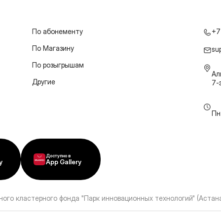
По абонементу
+7
По Магазину
su
По розыгрышам
Ал
Другие
7-
Пн
Доступно в
y
App Gallery
ного кластерного фонда "Парк инновационных технологий" (Астана