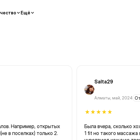
чество
Ещё
Salta29
Алматы
,
май, 2024
От
алов. Например, открытых
Была вчера, сколько х
(не в поселках) только 2.
1 fit но такого массажа