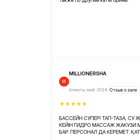
Также по другим категориям.
MILLIONERSHA
M
Алматы
,
май, 2024
Отзыв о зале
БАССЕЙН СУПЕР! ТАП-ТАЗА, СУ 
КЕЙІН ГИДРО МАССАЖ ЖАКУЗИ МЕН ХАМАМ ФИНСКИЙ ПАР
БАР. ПЕРСОНАЛ ДА КЕРЕМЕТ. ҚА
ОСЫНДАЙ КЕЛЕМІН. ҚЫЗЫМДЫ П