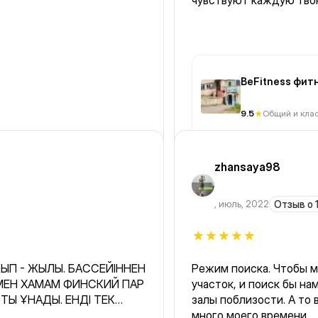
чувствуют каждую твою
BeFitness фит
9.5
Общий и кла
zhansaya98
,
июль, 2022
Отзыв о 1
ЖЫП - ЖЫЛЫ. БАССЕЙІННЕН
Режим поиска. Чтобы м
участок, и поиск бы на
ТТЫ ҰНАДЫ. ЕНДІ ТЕК
залы поблизости. А то
ЛАТНЫЙ АКЕЛЕМІН
много моего времени