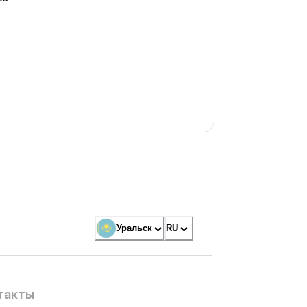
Уральск
RU
такты