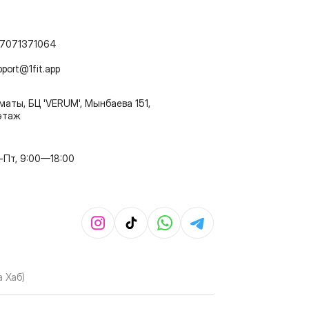
7071371064
pport@1fit.app
маты, БЦ 'VERUM', Мынбаева 151,
этаж
-Пт, 9:00—18:00
 Хаб)