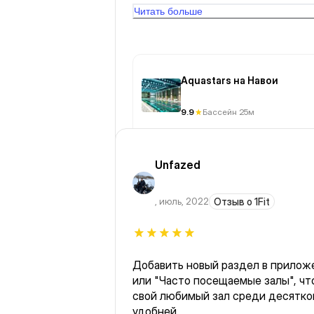
БҰЙЫРСА❤️❤️ӨТЕ ҚАТТЫ ҰНАДЫ 
Читать больше
БЕРСІН!!! САМЫЙ ЛУЧШИЙ БАССЕ
Aquastars на Навои
9.9
Бассейн 25м
Unfazed
,
июль, 2022
Отзыв о 1Fit
Добавить новый раздел в приложе
или "Часто посещаемые залы", чт
свой любимый зал среди десятков
удобней