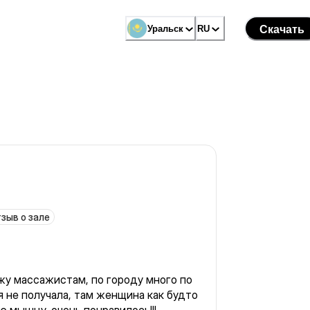
Уральск
RU
Скачать
зыв о зале
ожу массажистам, по городу много по
 я не получала, там женщина как будто