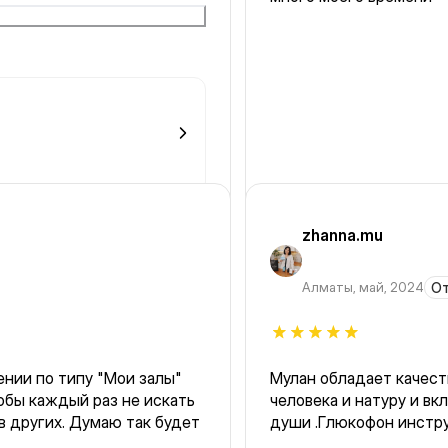
😍ІСТЕРІҢІЗГЕ БЕРЕКЕ
ЙН
zhanna.mu
Алматы
,
май, 2024
От
нии по типу "Мои залы"
Мулан обладает качест
обы каждый раз не искать
человека и натуру и в
 других. Думаю так будет
души .Глюкофон инстр
и после легче становит