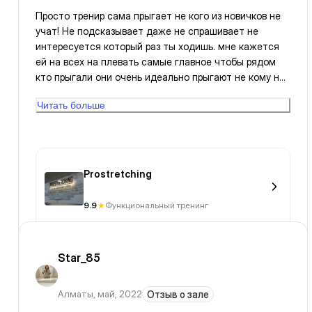
Просто тренир сама прыгает не кого из новичков не
учат! Не подсказывает даже не спрашивает не
интересуется который раз ты ходишь. мне кажется
ей на всех на плевать самые главное чтобы рядом
кто прыгали они очень идеально прыгают не кому не
чего не подсказывает!. Так что сорян если это твоя
Читать больше
работа почему же его не выполнишь на 100% ? Если
не сможешь то не работайте тренером!. зовут
тренира ЖУЛДЫЗ
Prostretching
9.9
Функциональный тренинг
Star_85
Алматы
,
май, 2022
Отзыв о зале