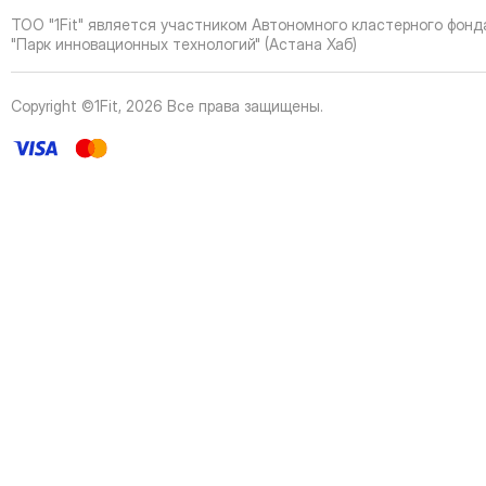
41
Page
ТОО "1Fit" является участником Автономного кластерного фонд
42
Page
"Парк инновационных технологий" (Астана Хаб)
43
Page
44
Page
Copyright ©1Fit,
2026
Все права защищены
.
45
Page
46
Page
47
Page
48
Page
49
Page
50
Page
51
Page
52
Page
53
Page
54
Page
55
Page
56
Page
57
Page
58
Page
59
Page