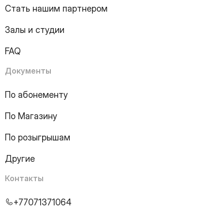
10
Page
Стать нашим партнером
11
Page
12
Page
Залы и студии
13
Page
14
Page
FAQ
15
Page
16
Page
Документы
17
Page
18
Page
По абонементу
19
Page
По Магазину
20
Page
21
Page
По розыгрышам
22
Page
23
Page
Другие
24
Page
25
Page
Контакты
26
Page
27
Page
+77071371064
28
Page