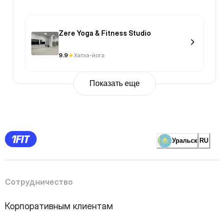
Zere Yoga & Fitness Studio
9.9
Хатха-йога
Показать еще
Previous
Page
1
Page
2
Page
3
Page
Уральск
RU
4
Page
5
Page
6
Page
Сотрудничество
7
Page
8
Page
Корпоративным клиентам
9
Page