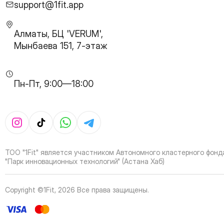
29
Page
support@1fit.app
30
Page
31
Page
Алматы, БЦ 'VERUM',
32
Page
Мынбаева 151, 7-этаж
33
Page
34
Page
35
Page
Пн-Пт, 9:00—18:00
36
Page
37
Page
38
Page
39
Page
40
Page
41
Page
ТОО "1Fit" является участником Автономного кластерного фонд
42
Page
"Парк инновационных технологий" (Астана Хаб)
43
Page
44
Page
Copyright ©1Fit,
2026
Все права защищены
.
45
Page
46
Page
47
Page