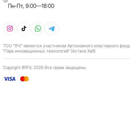
35
Page
Пн-Пт, 9:00—18:00
36
Page
37
Page
38
Page
39
Page
40
Page
41
Page
ТОО "1Fit" является участником Автономного кластерного фонд
42
Page
"Парк инновационных технологий" (Астана Хаб)
43
Page
44
Page
Copyright ©1Fit,
2026
Все права защищены
.
45
Page
46
Page
47
Page
48
Page
49
Page
50
Page
51
Page
52
Page
53
Page