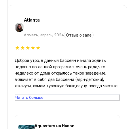
Atlanta
Алматы
,
апрель, 2024
Отзыв о зале
Доброе утро, в данный бассейн начала ходить
недавно по данной программе, очень рада,что
недалеко от дома открылось такое заведение,
включает в себя два бассейна (взр.+детский),
джакузи, хамам турецкую баню,сауну, всегда чистые
душевые кабины и уборные + на втором этаже
Читать больше
имеется тренажёрный зал и место для отдыха.
Рекомендую
Aquastars на Навои