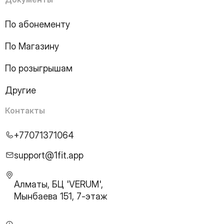
17
Page
18
Page
По абонементу
19
Page
По Магазину
20
Page
21
Page
По розыгрышам
22
Page
23
Page
Другие
24
Page
25
Page
Контакты
26
Page
27
Page
+77071371064
28
Page
29
Page
support@1fit.app
30
Page
31
Page
Алматы, БЦ 'VERUM',
32
Page
Мынбаева 151, 7-этаж
33
Page
34
Page