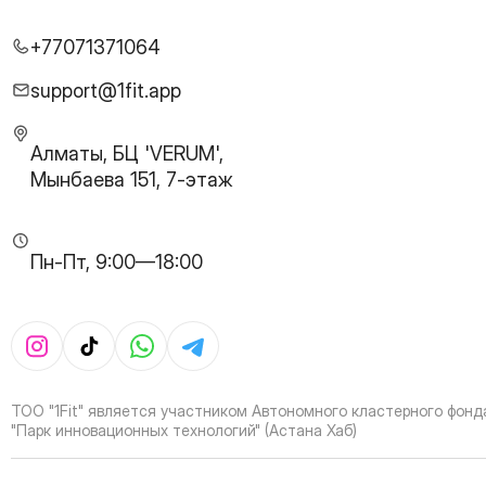
26
Page
27
Page
+77071371064
28
Page
29
Page
support@1fit.app
30
Page
31
Page
Алматы, БЦ 'VERUM',
32
Page
Мынбаева 151, 7-этаж
33
Page
34
Page
35
Page
Пн-Пт, 9:00—18:00
36
Page
37
Page
38
Page
39
Page
40
Page
41
Page
ТОО "1Fit" является участником Автономного кластерного фонд
42
Page
"Парк инновационных технологий" (Астана Хаб)
43
Page
44
Page