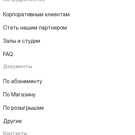
7
Page
8
Page
Корпоративным клиентам
9
Page
10
Page
Стать нашим партнером
11
Page
12
Page
Залы и студии
13
Page
14
Page
FAQ
15
Page
16
Page
Документы
17
Page
18
Page
По абонементу
19
Page
По Магазину
20
Page
21
Page
По розыгрышам
22
Page
23
Page
Другие
24
Page
25
Page
Контакты