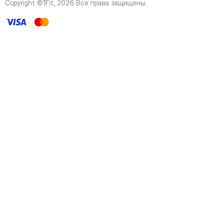
Copyright ©1Fit,
2026
Все права защищены
.
45
Page
46
Page
47
Page
48
Page
49
Page
50
Page
51
Page
52
Page
53
Page
54
Page
55
Page
56
Page
57
Page
58
Page
59
Page
60
Page
61
Page
62
Page