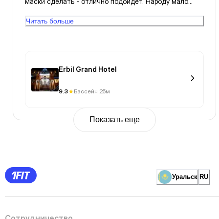
маски сделать - отлично подойдёт. Народу мало
ходит.
Читать больше
Erbil Grand Hotel
9.3
Бассейн 25м
Показать еще
Previous
Page
1
Page
2
Page
3
Page
Уральск
RU
4
Page
5
Page
6
Page
Сотрудничество