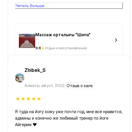
и подтяжки тела. У меня цель была - улучшение
Читать больше
качества кожи.
Массаж орталығы "Шипа"
9.6
Отдых и восстановление
Zhibek_S
Алматы
,
август, 2022
Отзыв о зале
Я туда на йогу хожу уже почти год, мне всё нравится,
админы и конечно же любимый тренер по йоге
Айгерим ❤️