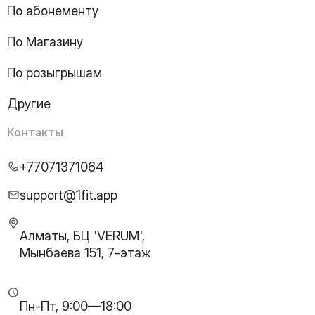
18
Page
По абонементу
19
Page
По Магазину
20
Page
21
Page
По розыгрышам
22
Page
23
Page
Другие
24
Page
25
Page
Контакты
26
Page
27
Page
+77071371064
28
Page
29
Page
support@1fit.app
30
Page
31
Page
Алматы, БЦ 'VERUM',
32
Page
Мынбаева 151, 7-этаж
33
Page
34
Page
35
Page
Пн-Пт, 9:00—18:00
36
Page