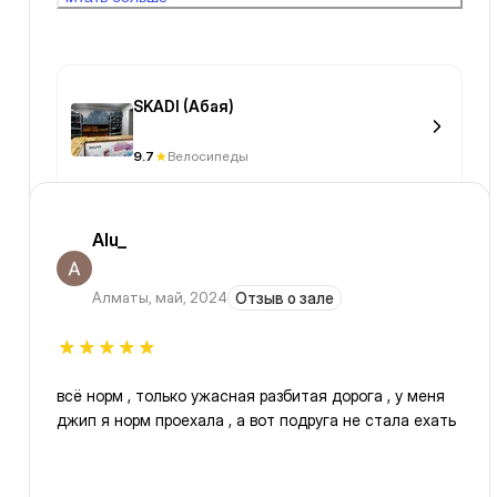
дискомфорт езды по тротуару и той же велодорожке,
смотря кто с какой скоростью едет.
SKADI (Абая)
9.7
Велосипеды
Alu_
Алматы
,
май, 2024
Отзыв о зале
всё норм , только ужасная разбитая дорога , у меня
джип я норм проехала , а вот подруга не стала ехать