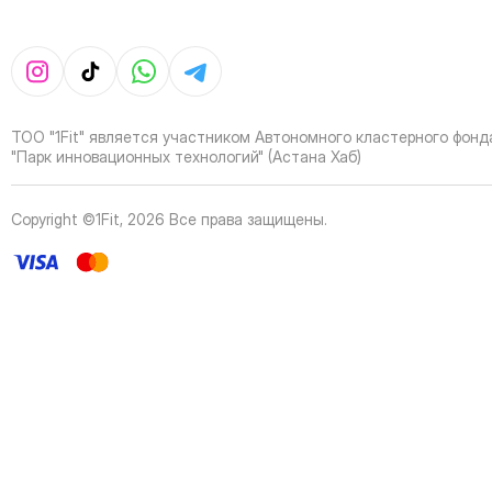
37
Page
38
Page
39
Page
40
Page
41
Page
ТОО "1Fit" является участником Автономного кластерного фонд
42
Page
"Парк инновационных технологий" (Астана Хаб)
43
Page
44
Page
Copyright ©1Fit,
2026
Все права защищены
.
45
Page
46
Page
47
Page
48
Page
49
Page
50
Page
51
Page
52
Page
53
Page
54
Page