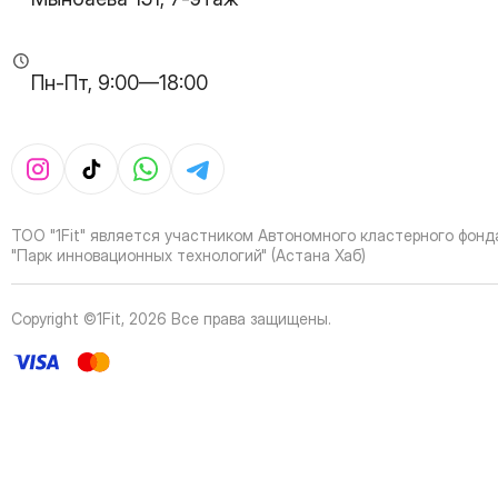
33
Page
34
Page
35
Page
Пн-Пт, 9:00—18:00
36
Page
37
Page
38
Page
39
Page
40
Page
41
Page
ТОО "1Fit" является участником Автономного кластерного фонд
42
Page
"Парк инновационных технологий" (Астана Хаб)
43
Page
44
Page
Copyright ©1Fit,
2026
Все права защищены
.
45
Page
46
Page
47
Page
48
Page
49
Page
50
Page
51
Page