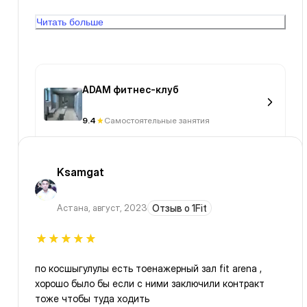
диспансеры с жидким мылом что очень приятно
Читать больше
удивило.
ADAM фитнес-клуб
9.4
Самостоятельные занятия
Ksamgat
Астана
,
август, 2023
Отзыв о 1Fit
по косшыгулулы есть тоенажерный зал fit arena ,
хорошо было бы если с ними заключили контракт
тоже чтобы туда ходить