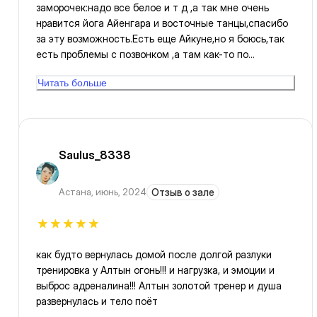
заморочек:надо все белое и т д ,а так мне очень
нравится йога Айенгара и восточные танцы,спасибо
за эту возможность.Есть еще Айкуне,но я боюсь,так
есть проблемы с позвонком ,а там как-то по
информации позвонок выравнивают и это помогает
Читать больше
тренер,я побаиваюсь.
Saulus_8338
Астана
,
июнь, 2024
Отзыв о зале
как будто вернулась домой после долгой разлуки
тренировка у Алтын огонь!!! и нагрузка, и эмоции и
выброс адреналина!!! Алтын золотой тренер и душа
развернулась и тело поёт