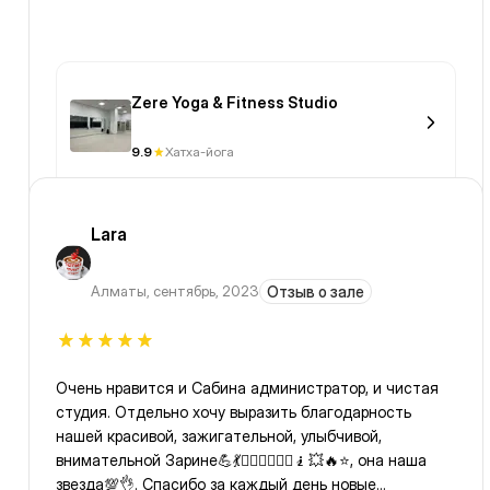
Zere Yoga & Fitness Studio
9.9
Хатха-йога
Lara
Алматы
,
сентябрь, 2023
Отзыв о зале
Очень нравится и Сабина администратор, и чистая
студия. Отдельно хочу выразить благодарность
нашей красивой, зажигательной, улыбчивой,
внимательной Зарине💪💃🏃‍♀️🏃‍♂️🧎‍♂️🧎💥🔥⭐️, она наша
звезда💯👌. Спасибо за каждый день новые