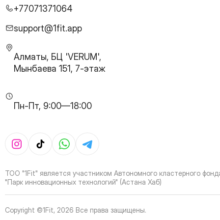
27
Page
+77071371064
28
Page
29
Page
support@1fit.app
30
Page
31
Page
Алматы, БЦ 'VERUM',
32
Page
Мынбаева 151, 7-этаж
33
Page
34
Page
35
Page
Пн-Пт, 9:00—18:00
36
Page
37
Page
38
Page
39
Page
40
Page
41
Page
ТОО "1Fit" является участником Автономного кластерного фонд
42
Page
"Парк инновационных технологий" (Астана Хаб)
43
Page
44
Page
Copyright ©1Fit,
2026
Все права защищены
.
45
Page