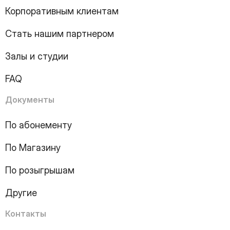
8
Page
Корпоративным клиентам
9
Page
10
Page
Стать нашим партнером
11
Page
12
Page
Залы и студии
13
Page
14
Page
FAQ
15
Page
16
Page
Документы
17
Page
18
Page
По абонементу
19
Page
По Магазину
20
Page
21
Page
По розыгрышам
22
Page
23
Page
Другие
24
Page
25
Page
Контакты
26
Page