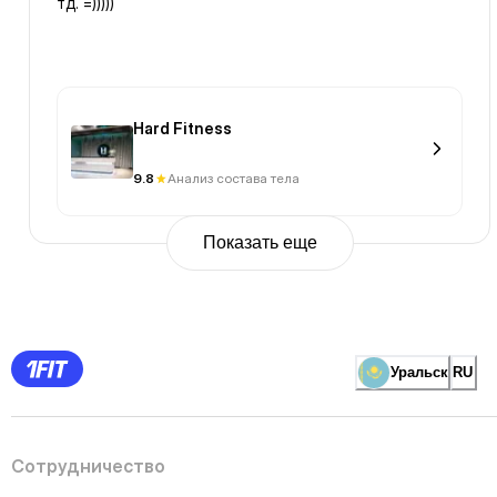
тд. =)))))
Hard Fitness
9.8
Анализ состава тела
Показать еще
Previous
Page
1
Page
2
Page
3
Page
Уральск
RU
4
Page
5
Page
6
Page
Сотрудничество
7
Page