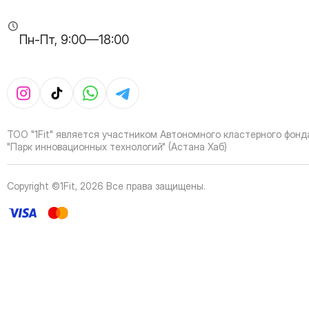
34
Page
35
Page
Пн-Пт, 9:00—18:00
36
Page
37
Page
38
Page
39
Page
40
Page
41
Page
ТОО "1Fit" является участником Автономного кластерного фонд
42
Page
"Парк инновационных технологий" (Астана Хаб)
43
Page
44
Page
Copyright ©1Fit,
2026
Все права защищены
.
45
Page
46
Page
47
Page
48
Page
49
Page
50
Page
51
Page