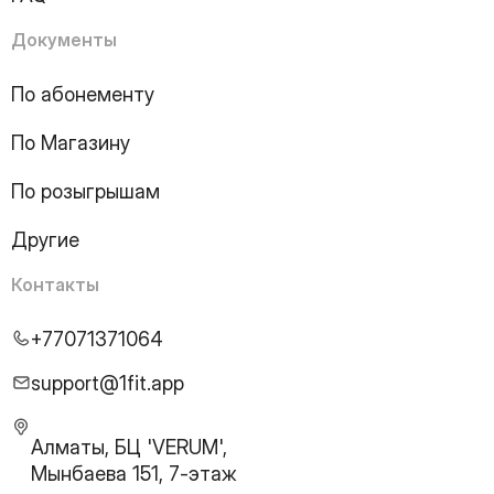
15
Page
16
Page
Документы
17
Page
18
Page
По абонементу
19
Page
По Магазину
20
Page
21
Page
По розыгрышам
22
Page
23
Page
Другие
24
Page
25
Page
Контакты
26
Page
27
Page
+77071371064
28
Page
29
Page
support@1fit.app
30
Page
31
Page
Алматы, БЦ 'VERUM',
32
Page
Мынбаева 151, 7-этаж
33
Page