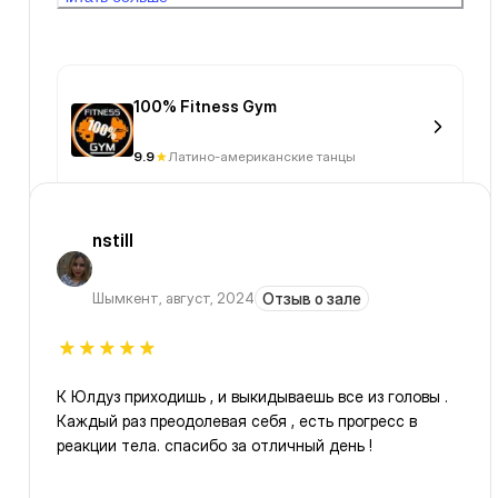
гигиену при такой жаре. Просто много людей в
закрытом помещение как консервы в банке .
100% Fitness Gym
9.9
Латино-американские танцы
nstill
Шымкент
,
август, 2024
Отзыв о зале
К Юлдуз приходишь , и выкидываешь все из головы .
Каждый раз преодолевая себя , есть прогресс в
реакции тела. спасибо за отличный день !