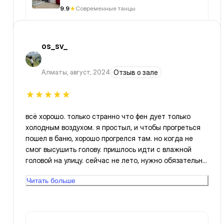
9.9
Современные танцы
os_sv_
Алматы
,
август, 2024
Отзыв о зале
всё хорошо. только странно что фен дует только
холодным воздухом. я простыл, и чтобы прогреться
пошел в баню, хорошо прогрелся там. но когда не
смог высушить голову. пришлось идти с влажной
головой на улицу. сейчас не лето, нужно обязательно
починить фен или заменить чтобы можно было
Читать больше
сушить голову