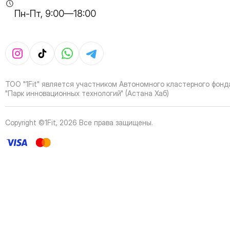
35
Page
Пн-Пт, 9:00—18:00
36
Page
37
Page
38
Page
39
Page
40
Page
41
Page
ТОО "1Fit" является участником Автономного кластерного фонд
42
Page
"Парк инновационных технологий" (Астана Хаб)
43
Page
44
Page
Copyright ©1Fit,
2026
Все права защищены
.
45
Page
46
Page
47
Page
48
Page
49
Page
50
Page
51
Page
52
Page
53
Page