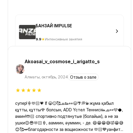
БАНЗАЙ IMPULSE
9.9
Интенсивные занятия
Akoasai_v_cosmose_i_arigatto_s
Алматы
,
октябрь, 2024
Отзыв о зале
супер!🍦🫶🏻💗🥬😁😊🥰🧢👟👀😃🌴💭💫жұма қабыл
құтты, құтты🌹 болсын, ADD Үстел Теннисі👟🧢👀🩵🥥,
әмин!🤲🏻 спортивно подтянутые (болайык), а не за
ушки😊😎🫶🏻🍦, аамиин, әуммин, - де. 😄😁😁😅🤣😁😅
😊🥰🫛благодарности за вощможности 🫶🏻💙уанфит