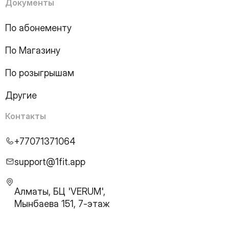
16
Page
Документы
17
Page
18
Page
По абонементу
19
Page
По Магазину
20
Page
21
Page
По розыгрышам
22
Page
23
Page
Другие
24
Page
25
Page
Контакты
26
Page
27
Page
+77071371064
28
Page
29
Page
support@1fit.app
30
Page
31
Page
Алматы, БЦ 'VERUM',
32
Page
Мынбаева 151, 7-этаж
33
Page
34
Page