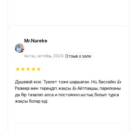
Mr.Nureke
Актау
,
октябрь, 2024
Отзыв о зале
Душевой ескі. Туалет тоже шаршаған. Но, бассейін 👍
Размері мен тереңдігі жақсы 👍 Айтпақшы, парилканы
да бір тазалап алса и постоянно ыстық болып тұрса
жақсы болар еді.