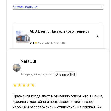
💫💙💭 🏓😁😆😅😁 белоснежными 😃🏓😃😁😆😊🏓❤️🏓
Читать больше
❤️ улыбками , жарқырап😝😝, 😁😄😃😀😆😅😁жүруді
бұйыртсын әр күн, 😚❤️amin😃👀💫💙💭 әлі де кеш 😝😄
😝😝емес, 🧢💙😊🏓❤️😊😆😁😃😚🏓❤️😝 в
повседневности автивности мне,😝😄❤️🏓😚 міне, не
😃😚😁😆🏓❤️😄😝😊💙🧢🥰💭💫никогда не переставай
ADD Центр Настольного Тенниса
🦋🐛учиться, но умеренным подходом, рассчётом
сил, и восстановлений, держи 🍈воду 🍑ғой , керек,
9.8
Настольный теннис
(на дыханий), тактикой, и с тренерами💫💭🥰👀🦖😃😃
🧢😃😃🧢😃🦋🌻💙😊😝😄❤️🏓😆😁😚😃👀наш ждёть 🦋
🌻успех🌱🌻🌻🌻🦋!🦋🌼 Гуд🐛!🦖🐛🐛🐛🌼спасибо🐹
NaraGul
апамнан, и менен😝, кездескенше күн жақсы, see
youu u 😝🐹🌻🌼🌱against, friends!🦋🦖😃
Атырау
,
январь, 2026
Отзыв о 1Fit
Нравиться когда двют мотивацию говоря что я ценна,
красива и достойна и возвращают к жизни говоря
чтобы мы расслабились и отвлеклись на ближайший