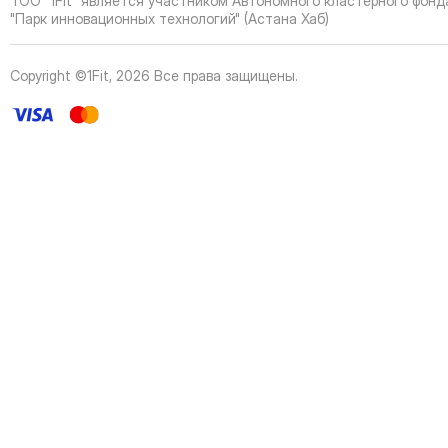
ТОО "1Fit" является участником Автономного кластерного фонд
42
Page
"Парк инновационных технологий" (Астана Хаб)
43
Page
44
Page
Copyright ©1Fit,
2026
Все права защищены
.
45
Page
46
Page
47
Page
48
Page
49
Page
50
Page
51
Page
52
Page
53
Page
54
Page
55
Page
56
Page
57
Page
58
Page
59
Page