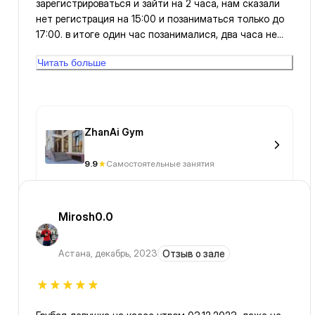
зарегистрироваться и зайти на 2 часа, нам сказали
нет регистрация на 15:00 и позаниматься только до
17:00. в итоге один час позанималися, два часа не
разрешили, хотя мало народу было, ну и так
Читать больше
впринципе не плохо))
ZhanAi Gym
9.9
Самостоятельные занятия
Mirosh0.0
Астана
,
декабрь, 2023
Отзыв о зале