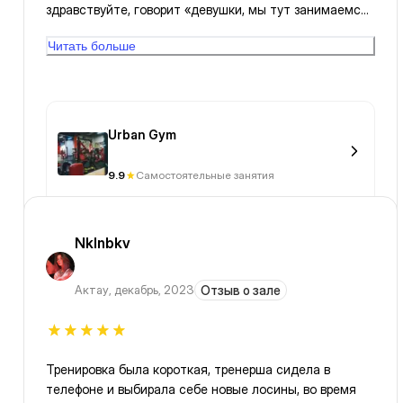
здравствуйте, говорит «девушки, мы тут занимаемся»
(и такое громкое Ц) В целом остальные все
Читать больше
приветливые, девушка на ресепшн, очень приятная,
умеет поддержать разговор.
Urban Gym
9.9
Самостоятельные занятия
Nklnbkv
Актау
,
декабрь, 2023
Отзыв о зале
Тренировка была короткая, тренерша сидела в
телефоне и выбирала себе новые лосины, во время