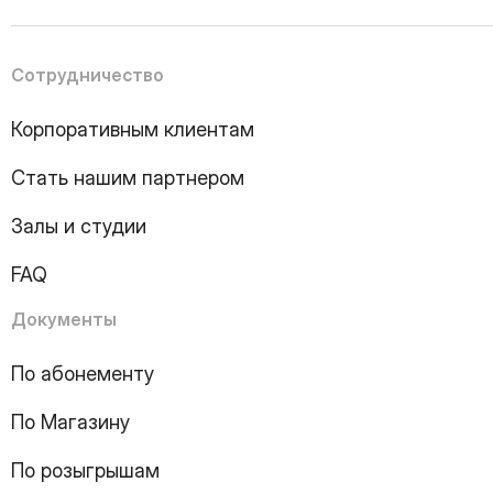
4
Page
5
Page
6
Page
Сотрудничество
7
Page
8
Page
Корпоративным клиентам
9
Page
10
Page
Стать нашим партнером
11
Page
12
Page
Залы и студии
13
Page
14
Page
FAQ
15
Page
16
Page
Документы
17
Page
18
Page
По абонементу
19
Page
По Магазину
20
Page
21
Page
По розыгрышам
22
Page