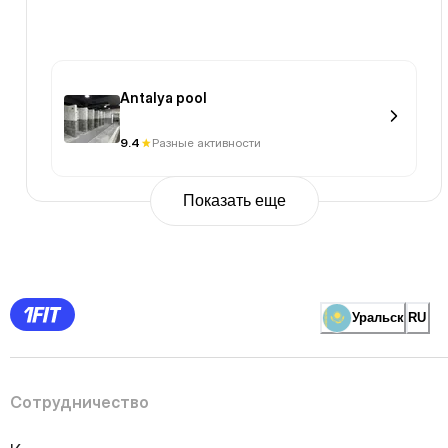
Antalya pool
9.4
Разные активности
Показать еще
Previous
Page
1
Page
2
Page
3
Page
Уральск
RU
4
Page
5
Page
6
Page
Сотрудничество
7
Page
8
Page