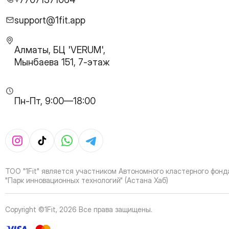
28
Page
29
Page
support@1fit.app
30
Page
31
Page
Алматы, БЦ 'VERUM',
32
Page
Мынбаева 151, 7-этаж
33
Page
34
Page
35
Page
Пн-Пт, 9:00—18:00
36
Page
37
Page
38
Page
39
Page
40
Page
41
Page
ТОО "1Fit" является участником Автономного кластерного фонд
42
Page
"Парк инновационных технологий" (Астана Хаб)
43
Page
44
Page
Copyright ©1Fit,
2026
Все права защищены
.
45
Page
46
Page