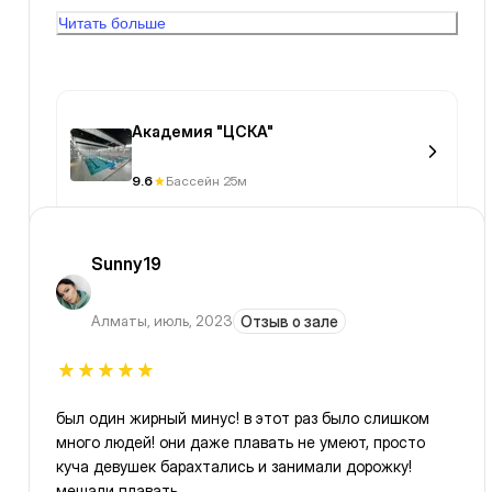
плавать, бассейн не совсем глубокий (с одной
Читать больше
стороны,по колено; с другой по груди), что создаёт
дискомфорт (не полноценно прошли тренировки,
невозможно элементарно сделать сальто). Что
касается уборной, грязно и не гигиенично, я не
владею ситуацией что происходит в мужских
Академия "ЦСКА"
уборных, но в женских, не советую посещать. На
территории, не имеется не одной лавочки, что тоже
9.6
Бассейн 25м
не совсем комфортно. В целом, академия ЦСКА
предназначена для обучения с нуля детей
млад.возраста и школьников, поэтому не
Sunny19
удивительно, чисто моё мнение. 😐
Алматы
,
июль, 2023
Отзыв о зале
был один жирный минус! в этот раз было слишком
много людей! они даже плавать не умеют, просто
куча девушек барахтались и занимали дорожку!
мешали плавать.