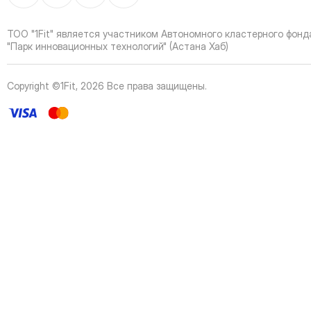
40
Page
41
Page
ТОО "1Fit" является участником Автономного кластерного фонд
42
Page
"Парк инновационных технологий" (Астана Хаб)
43
Page
44
Page
Copyright ©1Fit,
2026
Все права защищены
.
45
Page
46
Page
47
Page
48
Page
49
Page
50
Page
51
Page
52
Page
53
Page
54
Page
55
Page
56
Page
57
Page