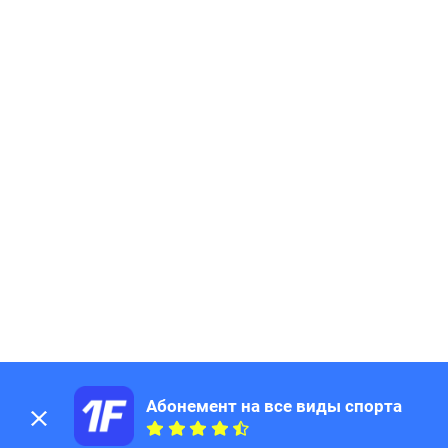
189
Page
190
Page
191
Page
192
Page
193
Page
194
Page
195
Page
196
Page
197
Page
198
Page
199
Page
200
Page
201
Page
202
Page
203
Page
204
Page
205
Page
Абонемент на все виды спорта
206
Page
207
Page