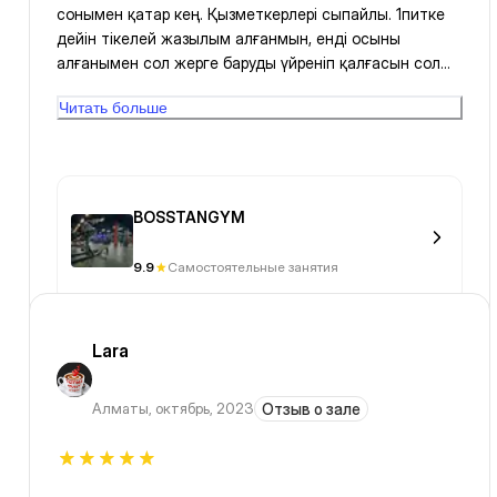
сонымен қатар кең. Қызметкерлері сыпайлы. 1питке
дейін тікелей жазылым алғанмын, енді осыны
алғанымен сол жерге баруды үйреніп қалғасын сол
жерге барып жүрмін. Киім ауыстыру бөлмесі де кең,
Читать больше
ендігі жуынатын бөлмесі кішкене нашарлау, жаман
емес
BOSSTANGYM
9.9
Самостоятельные занятия
Lara
Алматы
,
октябрь, 2023
Отзыв о зале