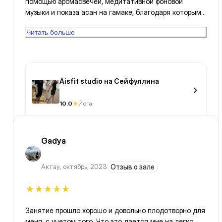
помощью аромасвечей, медитативной фоновой
музыки и показа асан на гамаке, благодаря которым
тело получило необходимое растяжение и
Читать больше
расслабление. Спасибо большое, Ася!
Aisfit studio на Сейфуллина
10.0
Йога
Gadya
Актау
,
октябрь, 2023
Отзыв о зале
Занятие прошло хорошо и довольно плодотворно для
меня, с учетом того, Что это дается мне на легко.