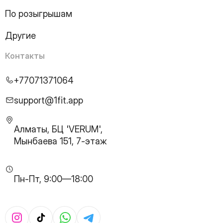
21
Page
По розыгрышам
22
Page
23
Page
Другие
24
Page
25
Page
Контакты
26
Page
27
Page
+77071371064
28
Page
29
Page
support@1fit.app
30
Page
31
Page
Алматы, БЦ 'VERUM',
32
Page
Мынбаева 151, 7-этаж
33
Page
34
Page
35
Page
Пн-Пт, 9:00—18:00
36
Page
37
Page
38
Page
39
Page