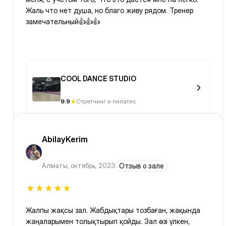
Жаль что нет душа, но благо живу рядом. Тренер
замечательный👍👍👍
COOL DANCE STUDIO
9.9
Стретчинг и пилатес
AbilayKerim
Алматы
,
октябрь, 2023
Отзыв о зале
Жалпы жақсы зал. Жабдықтары тозбаған, жақында
жаңаларымен толықтырып қойды. Зал өзі үлкен,