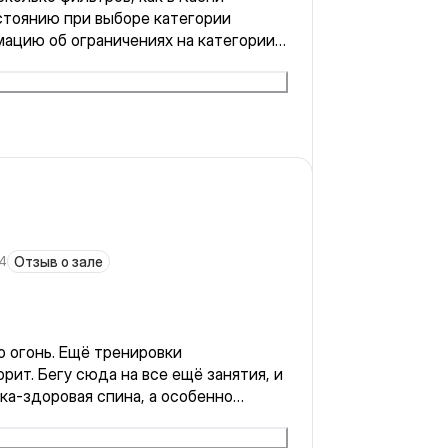
стоянию при выборе категории
мацию об ограничениях на категории
б отмене занятия со стороны зала
24
Отзыв о зале
о огонь. Ещё тренировки
орит. Бегу сюда на все ещё занятия, и
ка-здоровая спина, а особенно
ма очень разнообразная. Сегодня
формой, очень понравилось! Спасибо