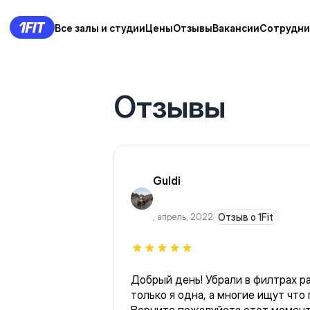
Все залы и студии
Цены
Отзывы
Вакансии
Сотрудни
Отзывы
Guldi
,
апрель, 2022
Отзыв о 1Fit
Добрый день! Убрали в филтрах р
только я одна, а многие ищут что поближе, а не где Круто!)