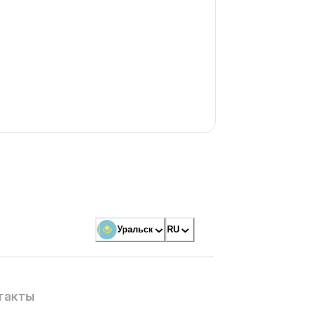
Уральск
RU
такты