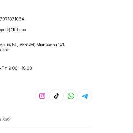
7071371064
pport@1fit.app
маты, БЦ 'VERUM', Мынбаева 151,
этаж
-Пт, 9:00—18:00
 Хаб)