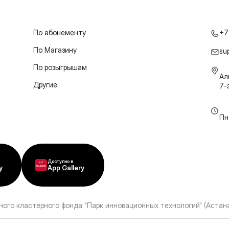
По абонементу
+7
По Магазину
su
По розыгрышам
Ал
Другие
7-
Пн
Доступно в
y
App Gallery
ного кластерного фонда "Парк инновационных технологий" (Астана