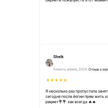
Shelk
Алматы
,
апрель, 2024
Отзыв о за
Я несколько раз пропустила занят
сегодня после йогии прям жить хочется 😅. 
рақмет💐💐. как всегда 🔥🔥