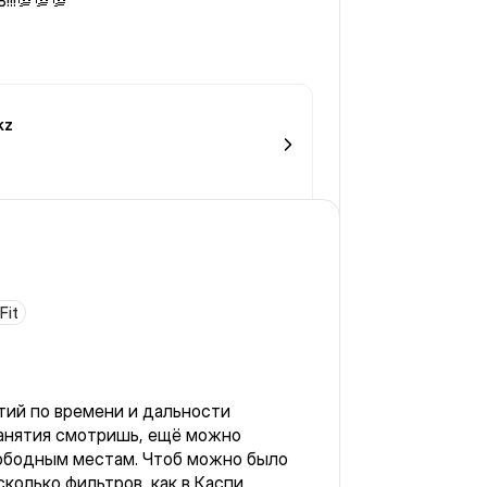
!!!💯💯💯
kz
Fit
тий по времени и дальности
занятия смотришь, ещё можно
вободным местам. Чтоб можно было
колько фильтров, как в Каспи