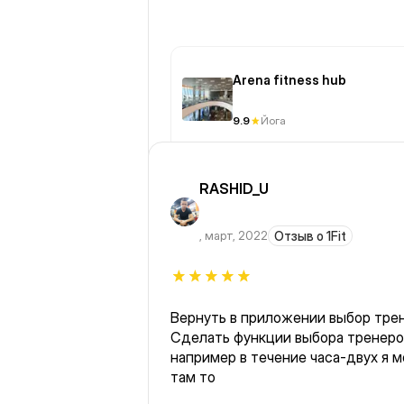
Arena fitness hub
9.9
Йога
RASHID_U
,
март, 2022
Отзыв о 1Fit
Вернуть в приложении выбор трене
Сделать функции выбора тренеро
например в течение часа-двух я могу тренероваться там то
там то