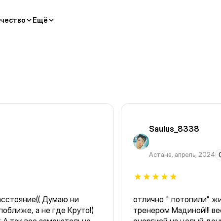
чество
Ещё
Saulus_8338
Астана
,
апрель, 2024
асстояние(( Думаю ни
отлично " потопили" жир в субб
тренером Мадиной!!! весна тепло зарядились позитивом и