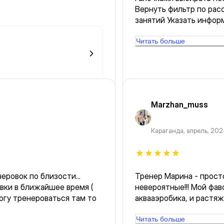
Вернуть фильтр по рас
занятий Указать инфор
на месяц Уведомлять о
Читать больше
Marzhan_muss
Караганда
,
апрель, 20
ровок по близости...
Тренер Марина - прост
вки в ближайшее время (
невероятные!!! Мой фав
аквааэробика, и растяж
"Делай тело"! Програм
работали со степ-плат
Читать больше