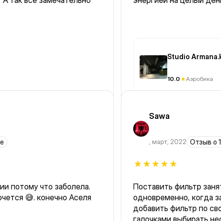
Верните пожалуйста этот момент А так все замечательно
энергией на целый день
Studio Armana.
10.0
Аэробика
Sawa
ле
,
март, 2022
Отзыв о 1
ии потому что заболела.
Поставить фильтр заня
конечно Аселя
одновременно, когда 
добавить фильтр по с
галочками выбирать нес