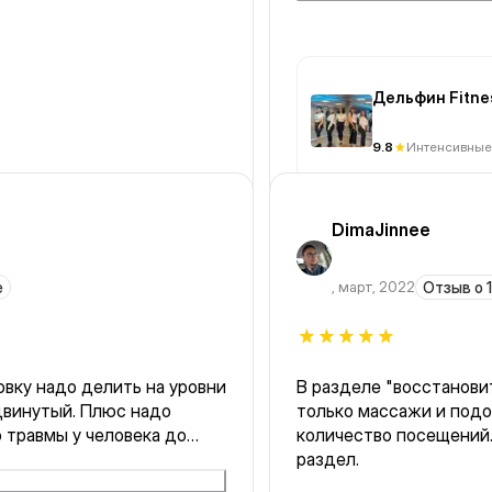
Марине огромное! Она н
интеллигентная.
Дельфин Fitne
9.8
Интенсивные
DimaJinnee
е
,
март, 2022
Отзыв о 1
вку надо делить на уровни
В разделе "восстанов
двинутый. Плюс надо
только массажи и подо
 травмы у человека до
количество посещений.
р.
раздел.