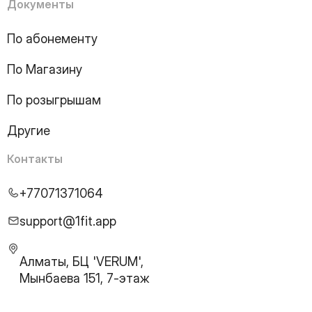
16
Page
Документы
17
Page
18
Page
По абонементу
19
Page
По Магазину
20
Page
21
Page
По розыгрышам
22
Page
23
Page
Другие
24
Page
25
Page
Контакты
26
Page
27
Page
+77071371064
28
Page
29
Page
support@1fit.app
30
Page
31
Page
Алматы, БЦ 'VERUM',
32
Page
Мынбаева 151, 7-этаж
33
Page
34
Page