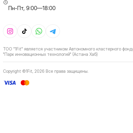
35
Page
Пн-Пт, 9:00—18:00
36
Page
37
Page
38
Page
39
Page
40
Page
41
Page
ТОО "1Fit" является участником Автономного кластерного фонд
42
Page
"Парк инновационных технологий" (Астана Хаб)
43
Page
44
Page
Copyright ©1Fit,
2026
Все права защищены
.
45
Page
46
Page
47
Page
48
Page
49
Page
50
Page
51
Page
52
Page
53
Page