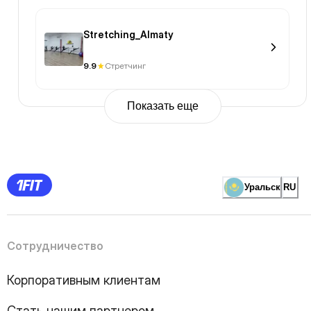
Stretching_Almaty
9.9
Стретчинг
Показать еще
Previous
Page
1
Page
2
Page
3
Page
Уральск
RU
4
Page
5
Page
6
Page
Сотрудничество
7
Page
8
Page
Корпоративным клиентам
9
Page
10
Page
Стать нашим партнером