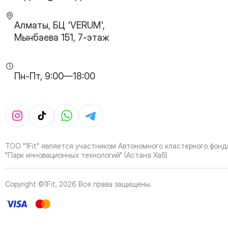
30
Page
31
Page
Алматы, БЦ 'VERUM',
32
Page
Мынбаева 151, 7-этаж
33
Page
34
Page
35
Page
Пн-Пт, 9:00—18:00
36
Page
37
Page
38
Page
39
Page
40
Page
41
Page
ТОО "1Fit" является участником Автономного кластерного фонд
42
Page
"Парк инновационных технологий" (Астана Хаб)
43
Page
44
Page
Copyright ©1Fit,
2026
Все права защищены
.
45
Page
46
Page
47
Page
48
Page