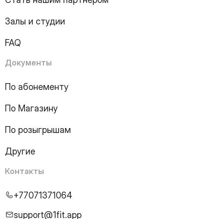
11
Page
12
Page
Залы и студии
13
Page
14
Page
FAQ
15
Page
16
Page
Документы
17
Page
18
Page
По абонементу
19
Page
По Магазину
20
Page
21
Page
По розыгрышам
22
Page
23
Page
Другие
24
Page
25
Page
Контакты
26
Page
27
Page
+77071371064
28
Page
29
Page
support@1fit.app