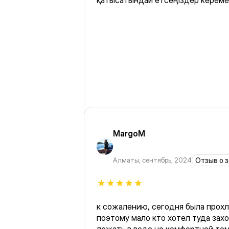
қатысатындай етсеңіздер кереме
MargoM
Алматы
,
сентябрь, 2024
Отзыв о 
к сожалению, сегодня была прохл
поэтому мало кто хотел туда зах