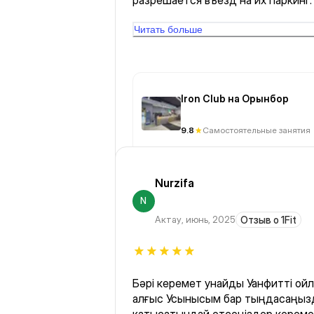
разрешается въезд на их паркинг
высокомерное отношение!
Читать больше
Iron Club на Орынбор
9.8
Самостоятельные занятия
Nurzifa
N
Актау
,
июнь, 2025
Отзыв о 1Fit
Бәрі керемет унайды Уанфитті ойл
алғыс Усынысым бар тыңдасаңызда