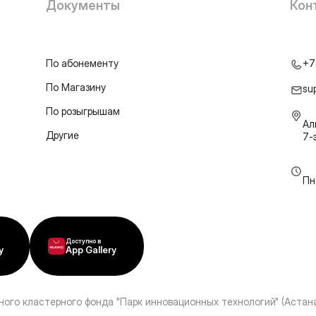
Документы
Кон
По абонементу
+7
По Магазину
su
По розыгрышам
Ал
Другие
7-
Пн
Доступно в
y
App Gallery
ного кластерного фонда "Парк инновационных технологий" (Астана