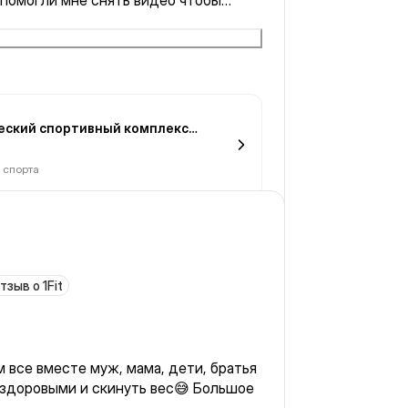
помогли мне снять видео чтобы
ровок. У столика регистрации можно
девалке достаточно фенов и зеркал.
еский спортивный комплекс
 спорта
тзыв о 1Fit
 все вместе муж, мама, дети, братья