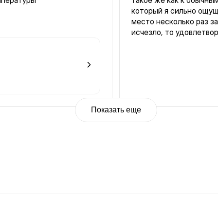
мпературы
такое же как к обычны
который я сильно ощущ
место несколько раз за
исчезло, то удовлетвор
Показать еще