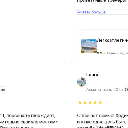
Приветливые тренеры, 
видеть динамику трени
взять полотенца. В раз
Читать больше
Легкоатлетич
Qazaqstan
9.9
Водные виды
Laura..
але
Алматы
,
июнь, 2025
О
it, персонал утверждает,
Сплочает семью! Ходим
ючительно своим клиентам»
и у нас одна цель быть здоровыми и скинуть вес😅 Большое