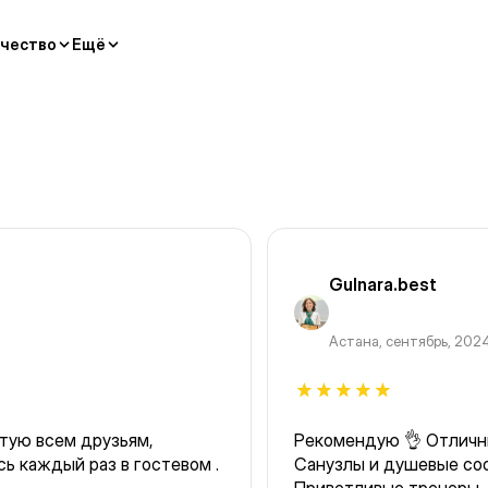
чество
Ещё
Gulnara.best
Астана
,
сентябрь, 202
тую всем друзьям,
Рекомендую 👌 Отличны
ь каждый раз в гостевом .
Санузлы и душевые со