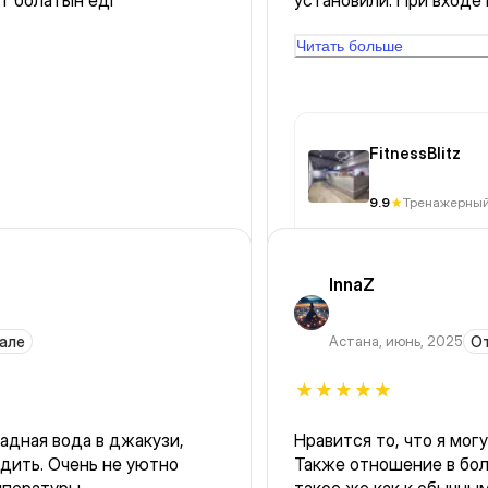
т болатын еді
установили. При входе 
Крупными буквами. Сей
сразу ее увидел. Зал кл
Читать больше
Ждем таблички.
FitnessBlitz
9.9
Тренажерный
InnaZ
зале
Астана
,
июнь, 2025
От
адная вода в джакузи,
Нравится то, что я мог
одить. Очень не уютно
Также отношение в бол