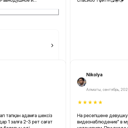
. Равнодушное и
спасибо 1 фит!!!🥰🤩😘
Nikolya
Алматы
,
сентябрь, 20
ап тапқан адамға шексіз
На ресепшене девушку 
р 1 залға 2-3 рет сағат
видеонаблюдение" в м