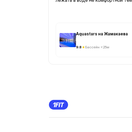
лежать в воде не комфортной те
Aquastars на Жамакаева
9.8
Бассейн <25м
Previous
Page
1
Page
2
Page
3
Page
4
Page
5
Page
6
Page
7
Page