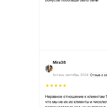
Бонусов побольше было бы🤩
Mira38
Астана
,
сентябрь, 2024
Отзыв о з
Неравное отношение к клиентам 1f
что мы не их их клиенты и «искл