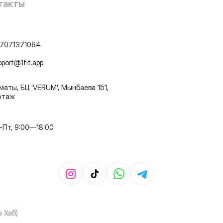
такты
7071371064
pport@1fit.app
маты, БЦ 'VERUM', Мынбаева 151,
этаж
-Пт, 9:00—18:00
 Хаб)