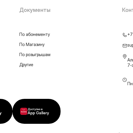
Документы
Кон
По абонементу
+7
По Магазину
su
По розыгрышам
Ал
Другие
7-
Пн
Доступно в
y
App Gallery