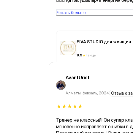
🏃🏻‍♀️ қатысушыларға энергия бер
🥰.
Читать больше
EIVA STUDIO для женщин
9.9
Танцы
AvantUrist
Алматы
,
февраль, 2024
Отзыв о за
Тренер не классный! Он супер кл
мгновенно исправляет ошибки в д