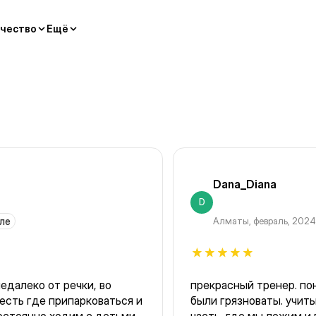
чество
Ещё
Dana_Diana
D
ле
Алматы
,
февраль, 2024
едалеко от речки, во
прекрасный тренер. по
есть где припарковаться и
были грязноваты. учиты