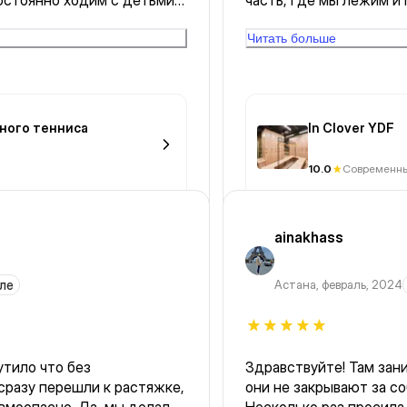
остоянно ходим с детьми
часть, где мы лежим и
углый год,с пользой
перед такими занятиям
ую всем желающим!
занятия вода была гряз
Читать больше
🔥🔥🔥.
замечательные. приятн
ьного тенниса
In Clover YDF
10.0
Современны
ainakhass
ле
Астана
,
февраль, 2024
утило что без
Здравствуйте! Там занимаются дети 
они не закрывают за со