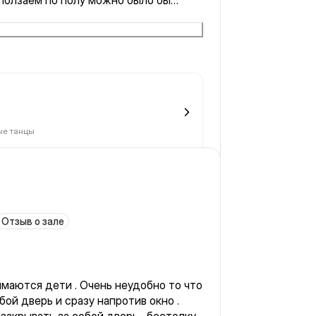
 ползаем по полу можно было бы
и протирать пол. моя руки после
ная. а тренер и сами постановки
ые зал и раздевалки.
е танцы
Отзыв о зале
. Очень неудобно то что
бой дверь и сразу напротив окно .