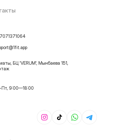
такты
7071371064
pport@1fit.app
маты, БЦ 'VERUM', Мынбаева 151,
этаж
-Пт, 9:00—18:00