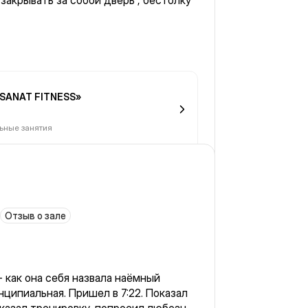
закрывать за собой дверь , бестолку
«SANAT FITNESS»
ьные занятия
Отзыв о зале
 как она себя назвала наёмный
ципиальная. Пришел в 7:22. Показал