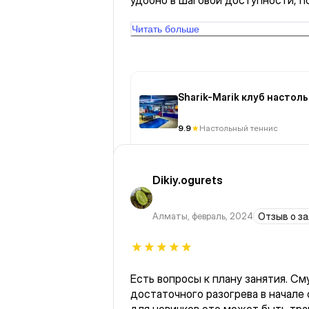
удобно в шаговой доступности, п
развлечься, с друзьями и т.д., кр
потратить своё время. Рекоменд
Читать больше
Приходите в клуб "Шарик-Марик", 
Sharik-Marik клуб настол
9.9
Настольный теннис
Dikiy.ogurets
Алматы
,
февраль, 2024
Отзыв о за
Есть вопросы к плану занятия. См
достаточного разогрева в начале сразу перешли к растяжке,