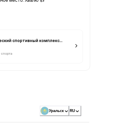
ное место. Хвалю 👍
еский спортивный комплекс
 спорта
Уральск
RU