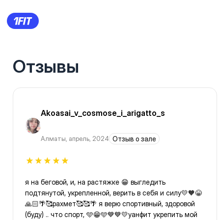
Отзывы
Akoasai_v_cosmose_i_arigatto_s
Алматы
,
апрель, 2024
Отзыв о зале
я на беговой, и, на растяжке 😁 выгледить
подтянутой, укрепленной, верить в себя и силу💛🧡😁
🙏🏻🌴🥰рахмет🥰🥰🌴 я верю спортивный, здоровой
(буду) .. что спорт, 🩵😁🩵💙💙💛уанфит укрепить мой