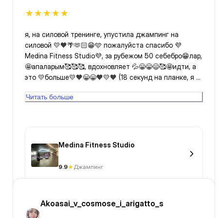
я, на силовой тренинге, упустила джампинг на
силовой 💛🧡🌴🫶🏻😁🩵 пожалуйста спасибо 💜
Medina Fitness Studio💜, за рубежом 50 себебро😁лар,
🤩апаларым🥰🥰🥰, вдохновляет 💦😁😁😄🥰🤩идти, а
это 💛больше💛🧡😁😁🧡💛🧡 (18 секунд на планке, я с
поворотом 5 секунд, респект) Движение - это, жизнь.
Читать больше
Вот такие истроий "у нас" (#biz_birgemiz). Life is so
good, совершай deal good🩵🫶🏻😁😁🥰nice,
здорово,тут. Приходим, и вдохновляемся,
обновляемся, регулярность, need,see результаты okey
😁🥰🥰🫶🏻💛🧡🤩😄🌴💚🌍🌎🌏🌱🌹
Medina Fitness Studio
9.9
Джампинг
Akoasai_v_cosmose_i_arigatto_s