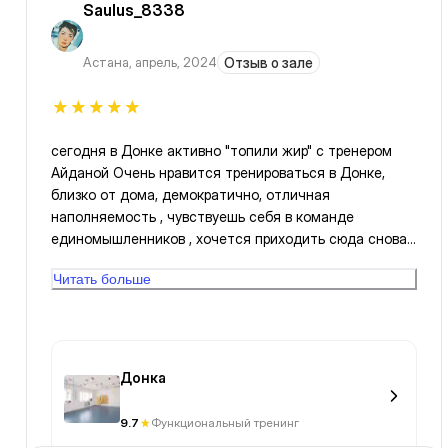
Saulus_8338
элементы танца (пожалуйста Господь Всевышний😁
🧡💛🫶🏻) регуляностью😁😁🫶🏻💛🧡🌴
Астана
,
апрель, 2024
Отзыв о зале
сегодня в Донке активно "топили жир" с тренером
Айданой Очень нравится тренироваться в Донке,
близко от дома, демократично, отличная
наполняемость , чувствуешь себя в команде
единомышленников , хочется приходить сюда снова
и снова
Читать больше
Донка
9.7
Функциональный тренинг