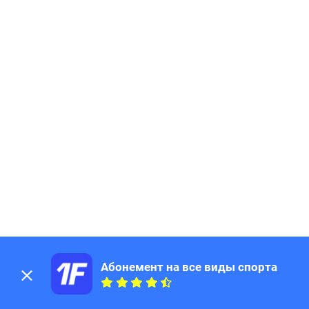
205
Page
206
Page
207
Page
208
Page
209
Page
210
Page
211
Page
212
Page
213
Page
214
Page
215
Page
216
Page
217
Page
218
Page
219
Page
220
Page
Абонемент на все виды спорта
221
Page
222
Page
223
Page