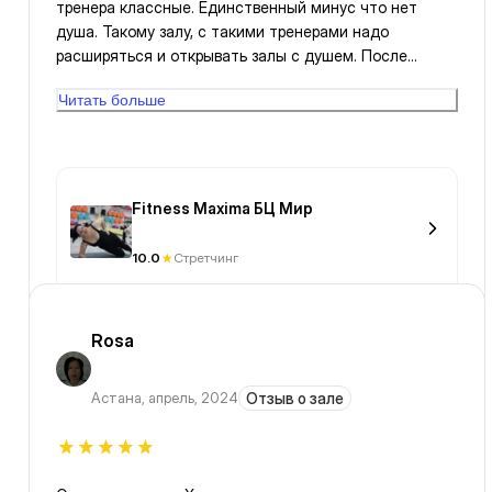
тренера классные. Единственный минус что нет
душа. Такому залу, с такими тренерами надо
расширяться и открывать залы с душем. После
интенсивных занятий было бы самое то. Ирина
Читать больше
тренер боди рол очень классная. С юмором,
объясняет хорошо.
Fitness Maxima БЦ Мир
10.0
Стретчинг
Rosa
Астана
,
апрель, 2024
Отзыв о зале