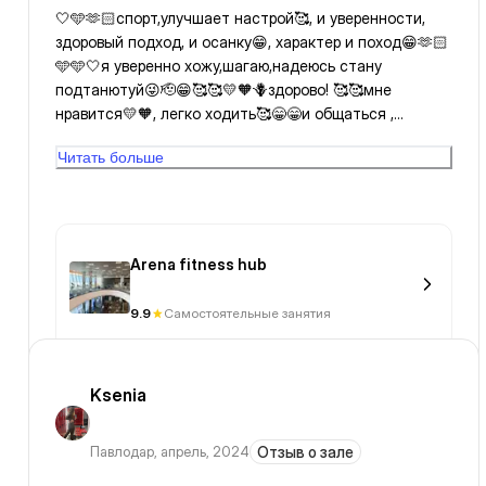
🤍🩵🫶🏻спорт,улучшает настрой🥰, и уверенности,
здоровый подход, и осанку😁, характер и поход😁🫶🏻
🩵🩵🤍я уверенно хожу,шагаю,надеюсь стану
подтанютуй😜🫡😁🥰🥰💛🧡🪻здорово! 🥰🥰мне
нравится💛🧡, легко ходить🥰😁😁и общаться ,
набраться духами🤍💨😁😁😊!здорово🩵🫶🏻🩵💛🌎всё!
Читать больше
🫶🏻🤍
Arena fitness hub
9.9
Самостоятельные занятия
Ksenia
Павлодар
,
апрель, 2024
Отзыв о зале