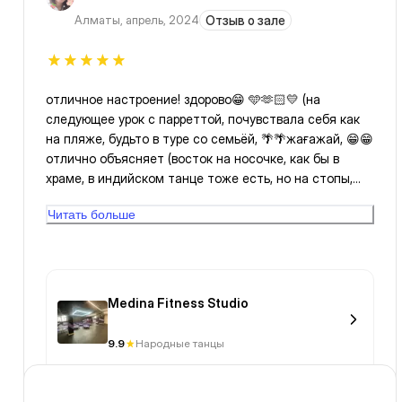
Алматы
,
апрель, 2024
Отзыв о зале
отличное настроение! здорово😁 🩵🫶🏻💛 (на
следующее урок с парреттой, почувствала себя как
на пляже, будьто в туре со семьёй, 🌴🌴жағажай, 😁😁
отлично объясняет (восток на носочке, как бы в
храме, в индийском танце тоже есть, но на стопы,
кто понимает, могу сказать, ьам здорово), легко и в
Читать больше
радость😁, я рада от первого занятия, коп-коп
рахмет, здорово 😁😁🌴💛🧡 (надеюсь, у меня
поднимется настроение, улучшиться самочувствие,
укрепиться вера и самооценка на normal, good &^^
nice every day с благодарностей и получиться
Medina Fitness Studio
ответить регулярным рутинам, spring, естественные
рефлексы проснётся, и үміт, сенім, мечты thanks
9.9
Народные танцы
Almighty за каждое мгновенье и шанс, и красоту мира,
за танцы, что мы можем почувствовать себя, и это
многое, я надеюсь у меня получиться 🌴запоминать