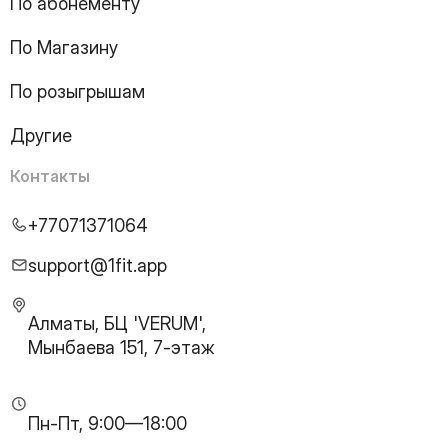
18
Page
По абонементу
19
Page
По Магазину
20
Page
21
Page
По розыгрышам
22
Page
23
Page
Другие
24
Page
25
Page
Контакты
26
Page
27
Page
+77071371064
28
Page
29
Page
support@1fit.app
30
Page
31
Page
Алматы, БЦ 'VERUM',
32
Page
Мынбаева 151, 7-этаж
33
Page
34
Page
35
Page
Пн-Пт, 9:00—18:00
36
Page