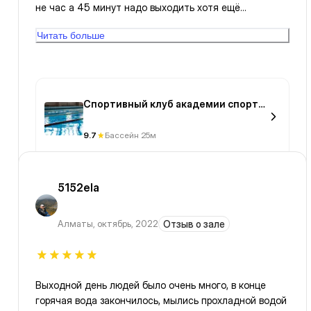
не час а 45 минут надо выходить хотя ещё
оставалось 5 минут для чего говорить если без её
Читать больше
знаем
Спортивный клуб академии спорта
и туризма
9.7
Бассейн 25м
5152ela
Алматы
,
октябрь, 2022
Отзыв о зале
Выходной день людей было очень много, в конце
горячая вода закончилось, мылись прохладной водой