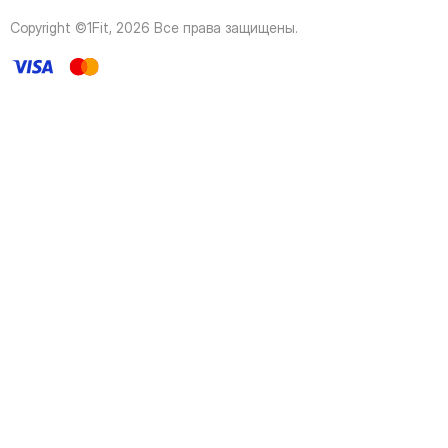
44
Page
Copyright ©1Fit,
2026
Все права защищены
.
45
Page
46
Page
47
Page
48
Page
49
Page
50
Page
51
Page
52
Page
53
Page
54
Page
55
Page
56
Page
57
Page
58
Page
59
Page
60
Page
61
Page