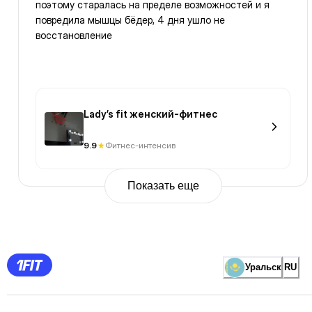
поэтому старалась на пределе возможностей и я
повредила мышцы бёдер, 4 дня ушло не
восстановление
Lady’s fit женский-фитнес
9.9
Фитнес-интенсив
Показать еще
Previous
Page
1
Page
2
Page
3
Page
Уральск
RU
4
Page
5
Page