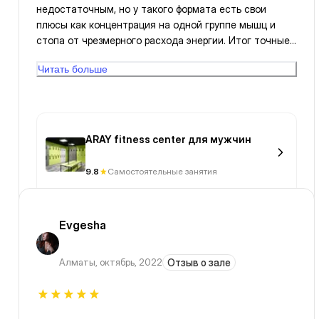
недостаточным, но у такого формата есть свои
плюсы как концентрация на одной группе мышц и
стопа от чрезмерного расхода энергии. Итог точные
снаряды для конкретной задачи за корректное время.
Читать больше
Утомил ноги - ушел; утомил спину - пошел дальше по
своим делам. Руки+плечи - можно в парк пойти
воздухом подышать. А не сделать все оптом и
неделю "болеть"
ARAY fitness center для мужчин
9.8
Самостоятельные занятия
Evgesha
Алматы
,
октябрь, 2022
Отзыв о зале