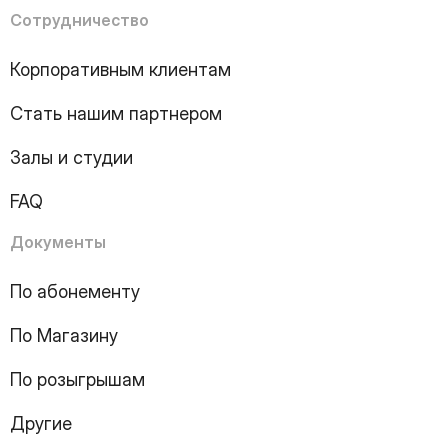
6
Page
Сотрудничество
7
Page
8
Page
Корпоративным клиентам
9
Page
10
Page
Стать нашим партнером
11
Page
12
Page
Залы и студии
13
Page
14
Page
FAQ
15
Page
16
Page
Документы
17
Page
18
Page
По абонементу
19
Page
По Магазину
20
Page
21
Page
По розыгрышам
22
Page
23
Page
Другие
24
Page