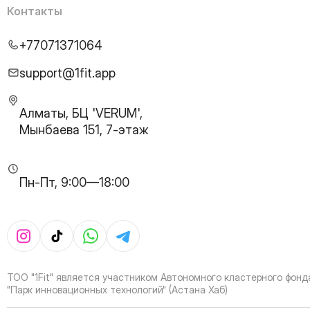
25
Page
Контакты
26
Page
27
Page
+77071371064
28
Page
29
Page
support@1fit.app
30
Page
31
Page
Алматы, БЦ 'VERUM',
32
Page
Мынбаева 151, 7-этаж
33
Page
34
Page
35
Page
Пн-Пт, 9:00—18:00
36
Page
37
Page
38
Page
39
Page
40
Page
41
Page
ТОО "1Fit" является участником Автономного кластерного фонд
42
Page
"Парк инновационных технологий" (Астана Хаб)
43
Page