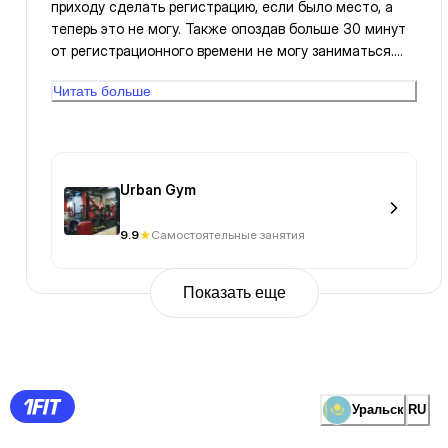
приходу сделать регистрацию, если было место, а
теперь это не могу. Также опоздав больше 30 минут
от регистрационного времени не могу заниматься.
Если нужно объяснение почему, готов разъяснить по
Читать больше
телефону….
Urban Gym
9.9
Самостоятельные занятия
Показать еще
Previous
Page
1
Page
2
Page
3
Page
Уральск
RU
4
Page