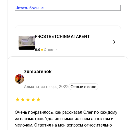
понравилась! Прекрасно поставлен голос. Минус- не
Читать больше
протираются коврики после занятия, видимо.
Сложили на свое место после тренировки.
PROSTRETCHING ATAKENT
9.9
Стретчинг
zumbarenok
Алматы
,
сентябрь, 2022
Отзыв о зале
Очень понравилось, как рассказал Олег по каждому
из параметров. Уделил внимание всем аспектам и
мелочам. Ответил на мои вопросы относительно