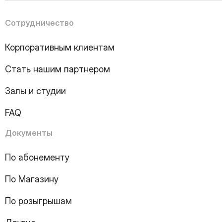
5
Page
6
Page
Сотрудничество
7
Page
8
Page
Корпоративным клиентам
9
Page
10
Page
Стать нашим партнером
11
Page
12
Page
Залы и студии
13
Page
14
Page
FAQ
15
Page
16
Page
Документы
17
Page
18
Page
По абонементу
19
Page
По Магазину
20
Page
21
Page
По розыгрышам
22
Page
23
Page