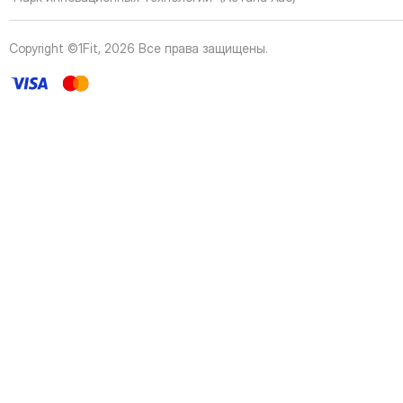
43
Page
44
Page
Copyright ©1Fit,
2026
Все права защищены
.
45
Page
46
Page
47
Page
48
Page
49
Page
50
Page
51
Page
52
Page
53
Page
54
Page
55
Page
56
Page
57
Page
58
Page
59
Page
60
Page