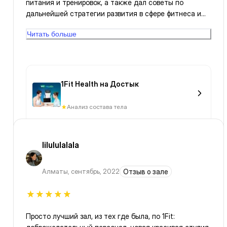
питания и тренировок, а также дал советы по
дальнейшей стратегии развития в сфере фитнеса и
совершенствования моего тела. Благодарна за
Читать больше
профессионализм!
1Fit Health на Достык
Анализ состава тела
lilululalala
Алматы
,
сентябрь, 2022
Отзыв о зале
Просто лучший зал, из тех где была, по 1Fit: