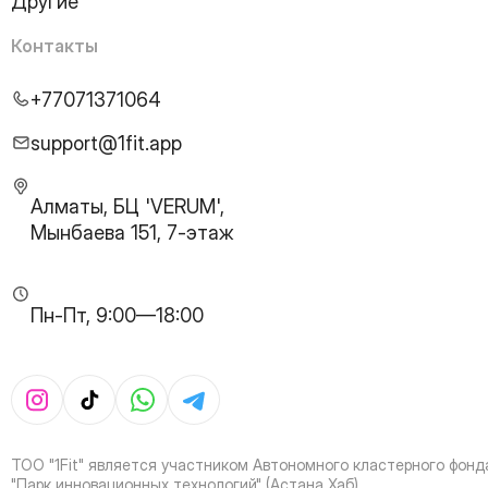
Другие
24
Page
25
Page
Контакты
26
Page
27
Page
+77071371064
28
Page
29
Page
support@1fit.app
30
Page
31
Page
Алматы, БЦ 'VERUM',
32
Page
Мынбаева 151, 7-этаж
33
Page
34
Page
35
Page
Пн-Пт, 9:00—18:00
36
Page
37
Page
38
Page
39
Page
40
Page
41
Page
ТОО "1Fit" является участником Автономного кластерного фонд
42
Page
"Парк инновационных технологий" (Астана Хаб)