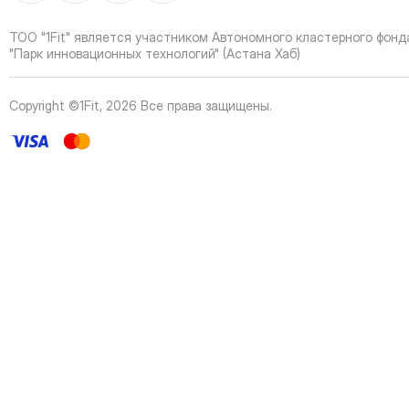
40
Page
41
Page
ТОО "1Fit" является участником Автономного кластерного фонд
42
Page
"Парк инновационных технологий" (Астана Хаб)
43
Page
44
Page
Copyright ©1Fit,
2026
Все права защищены
.
45
Page
46
Page
47
Page
48
Page
49
Page
50
Page
51
Page
52
Page
53
Page
54
Page
55
Page
56
Page
57
Page
58
Page