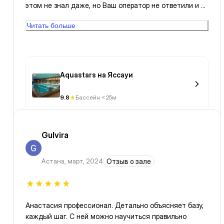
этом не знал даже, но Ваш оператор не ответили и Я
уехал). Сегодня Я приехал ещё раз на это место так
Читать больше
приятно встретили все персоналы улыбается даже
техничка. Я спешки забыл дома очки 👓 и тренера
увидел что Я без очков и мне некомфортно и принес
мне очки бесплатно. Спасибо за хороши вечер
Aquastars на Яссауи
9.8
Бассейн <25м
Gulvira
Астана
,
март, 2024
Отзыв о зале
Анастасия профессионал. Детально объясняет базу,
каждый шаг. С ней можно научиться правильно