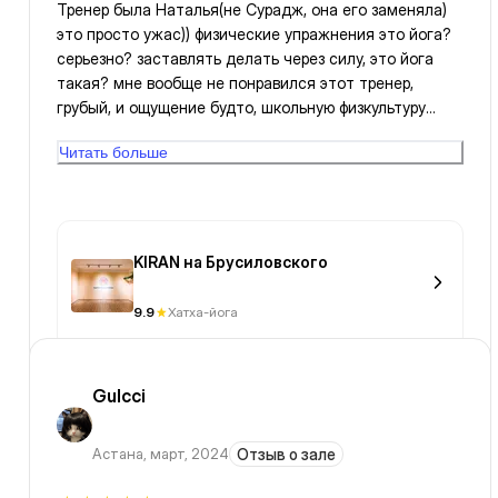
все💦🪻💗🪻💗🪻💦💛😁🐡🐠🐠всем огромное (🐠🐠more
Тренер была Наталья(не Сурадж, она его заменяла)
rahmet ),🐠🐠 😝😝🥰 құтты болсын!! аминь😝🤗😊😁🥰
это просто ужас)) физические упражнения это йога?
🥰🤩thanks Alla(a)h😁🥰🤩😜😝😝🤗😊💗💙💛💙мне
серьезно? заставлять делать через силу, это йога
нравится,подтянутость и я надеюсь на это😁😁💛🧡💛
такая? мне вообще не понравился этот тренер,
🧡💛💭
грубый, и ощущение будто, школьную физкультуру
выполняли. ходите к Сураджу и будет вам счастье!
Читать больше
жду его приезда, а к Наталье ни ногой
KIRAN на Брусиловского
9.9
Хатха-йога
Gulcci
Астана
,
март, 2024
Отзыв о зале