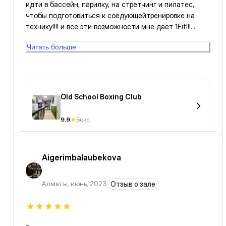
идти в бассейн, парилку, на стретчинг и пилатес,
чтобы подготовиться к соедующейтренировке на
технику!!!! и все эти возможности мне даёт 1Fit!!!
какая гениальная суперидея!- СПАСИБО ее
Читать больше
создателю!!! какие замечательные тренера--
выдержанные, корректные, помогают двигаться к
своей цели и развиваться!!!!
Old School Boxing Club
9.9
Бокс
Aigerimbalaubekova
Алматы
,
июнь, 2023
Отзыв о зале