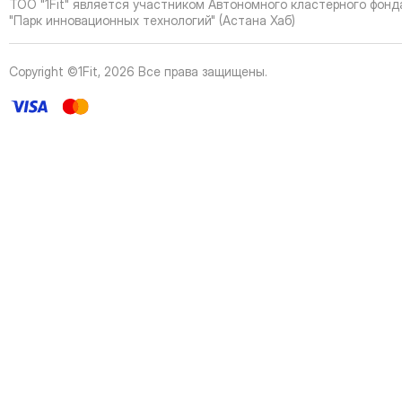
ТОО "1Fit" является участником Автономного кластерного фонд
42
Page
"Парк инновационных технологий" (Астана Хаб)
43
Page
44
Page
Copyright ©1Fit,
2026
Все права защищены
.
45
Page
46
Page
47
Page
48
Page
49
Page
50
Page
51
Page
52
Page
53
Page
54
Page
55
Page
56
Page
57
Page
58
Page
59
Page