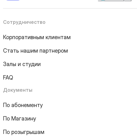
4
Page
5
Page
6
Page
Сотрудничество
7
Page
8
Page
Корпоративным клиентам
9
Page
10
Page
Стать нашим партнером
11
Page
12
Page
Залы и студии
13
Page
14
Page
FAQ
15
Page
16
Page
Документы
17
Page
18
Page
По абонементу
19
Page
По Магазину
20
Page
21
Page
По розыгрышам
22
Page