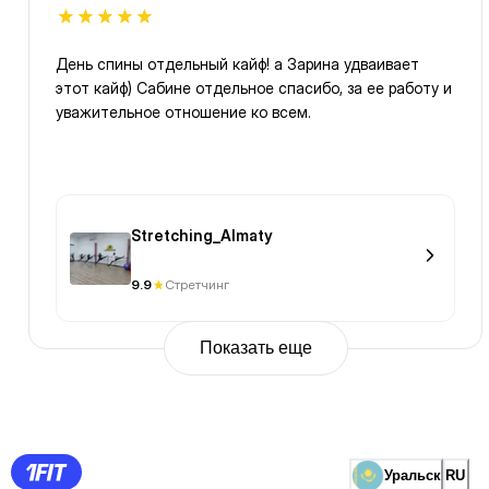
День спины отдельный кайф! а Зарина удваивает
этот кайф) Сабине отдельное спасибо, за ее работу и
уважительное отношение ко всем.
Stretching_Almaty
9.9
Стретчинг
Показать еще
Previous
Page
1
Page
2
Page
3
Page
Уральск
RU