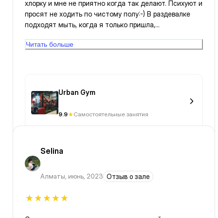
хлорку и мне не приятно когда так делают. Психуют и
просят не ходить по чистому полу:-) В раздевалке
подходят мыть, когда я только пришла,
переодеваюсь, и уборщица просит меня отойти. Я
Читать больше
предложила ей подождать 2 минуты, ведь я сейчас
уйду. Я ценю труд клининга и стараюсь их не
обижать, но их нелюбовь к посетителям выражена
довольно ярко.
Urban Gym
9.9
Самостоятельные занятия
Selina
Алматы
,
июнь, 2023
Отзыв о зале