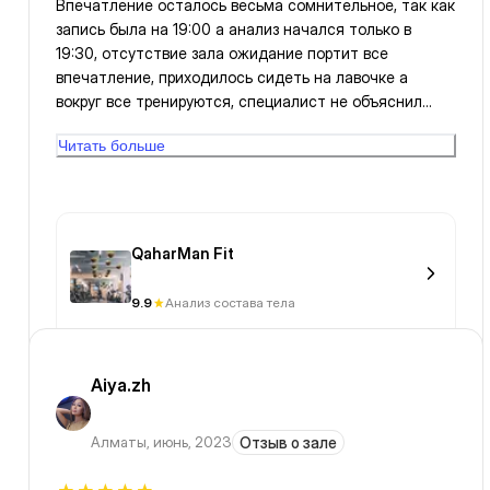
Впечатление осталось весьма сомнительное, так как
запись была на 19:00 а анализ начался только в
19:30, отсутствие зала ожидание портит все
впечатление, приходилось сидеть на лавочке а
вокруг все тренируются, специалист не объяснил
досконально ввиду нехватки знаний или же
Читать больше
банального нежелания работать. В целом зал
хороший и я всегда его посещаю, но InBody в этом
месте не самое лучшая идея.
QaharMan Fit
9.9
Анализ состава тела
Aiya.zh
Алматы
,
июнь, 2023
Отзыв о зале