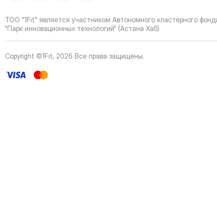
40
Page
41
Page
ТОО "1Fit" является участником Автономного кластерного фонд
42
Page
"Парк инновационных технологий" (Астана Хаб)
43
Page
44
Page
Copyright ©1Fit,
2026
Все права защищены
.
45
Page
46
Page
47
Page
48
Page
49
Page
50
Page
51
Page
52
Page
53
Page
54
Page
55
Page
56
Page
57
Page
58
Page