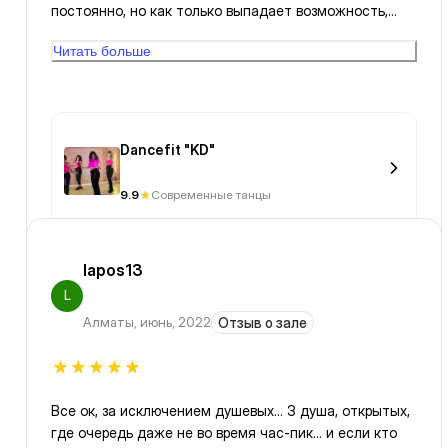
постоянно, но как только выпадает возможность,
записываюсь на танцы, чтобы зарядиться позитивом
Читать больше
и прокачать женственность 😊
Dancefit "KD"
9.9
Современные танцы
lapos13
L
Алматы
,
июнь, 2022
Отзыв о зале
Все ок, за исключением душевых… 3 душа, открытых,
где очередь даже не во время час-пик… и если кто