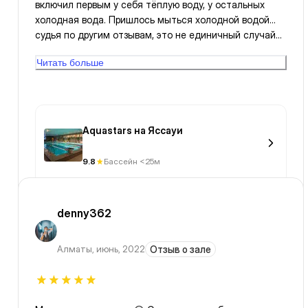
включил первым у себя тёплую воду, у остальных
холодная вода. Пришлось мыться холодной водой…
судья по другим отзывам, это не единичный случай…
и раздевалки оставляют желать лучшего… сам
Читать больше
бассейн хороший, 5 дорожек 2 из них было занято
детьми… людей мало, если подобрать ходить не в
часпик
Aquastars на Яссауи
9.8
Бассейн <25м
denny362
Алматы
,
июнь, 2022
Отзыв о зале