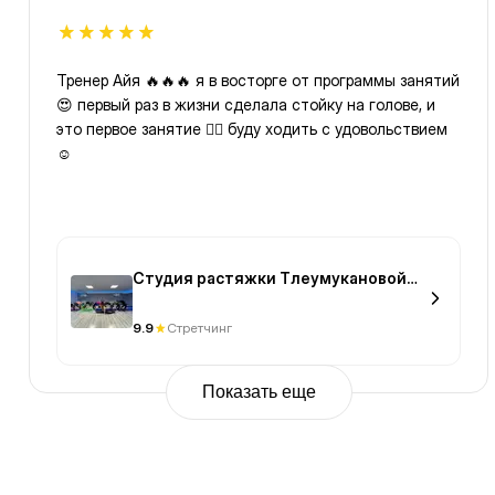
Тренер Айя 🔥🔥🔥 я в восторге от программы занятий
😍 первый раз в жизни сделала стойку на голове, и
это первое занятие 👍🏻 буду ходить с удовольствием
☺️
Студия растяжки Тлеумукановой
Гульнары (TG)
9.9
Стретчинг
Показать еще
Previous
Page
1
Page
2
Page