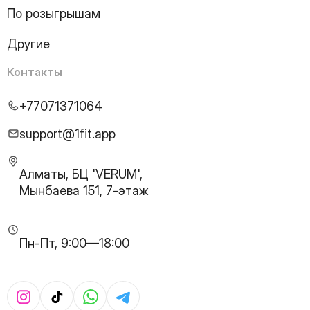
21
Page
По розыгрышам
22
Page
23
Page
Другие
24
Page
25
Page
Контакты
26
Page
27
Page
+77071371064
28
Page
29
Page
support@1fit.app
30
Page
31
Page
Алматы, БЦ 'VERUM',
32
Page
Мынбаева 151, 7-этаж
33
Page
34
Page
35
Page
Пн-Пт, 9:00—18:00
36
Page
37
Page
38
Page
39
Page