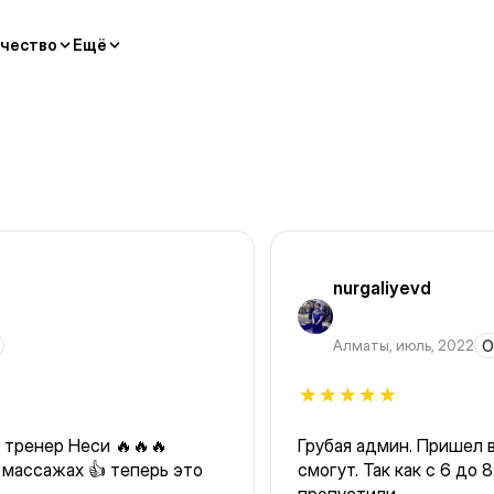
чество
Ещё
nurgaliyevd
Алматы
,
июль, 2022
О
 тренер Неси 🔥🔥🔥
Грубая админ. Пришел в
 массажах 👍 теперь это
смогут. Так как с 6 до 