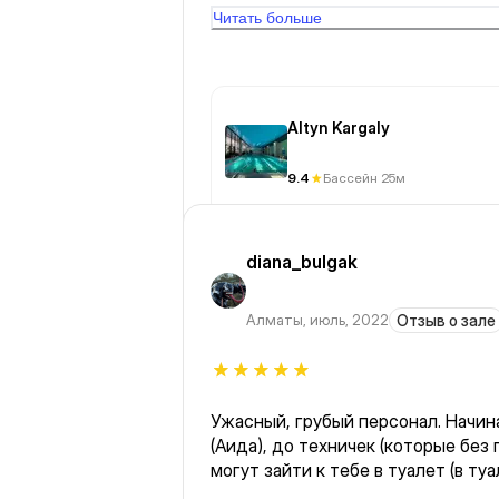
Читать больше
Altyn Kargaly
9.4
Бассейн 25м
diana_bulgak
Алматы
,
июль, 2022
Отзыв о зале
Ужасный, грубый персонал. Начин
(Аида), до техничек (которые без
могут зайти к тебе в туалет (в туа
закрывается дверь, поэтому они ч