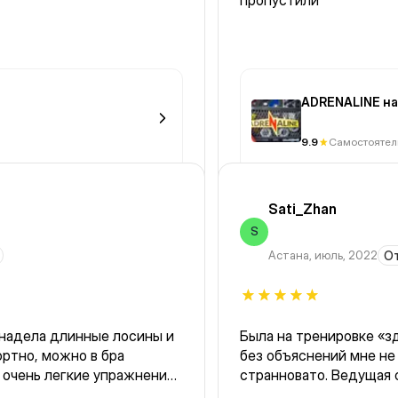
пропустили
ADRENALINE на
9.9
Самостоятел
Sati_Zhan
S
Астана
,
июль, 2022
От
 надела длинные лосины и
Была на тренировке «з
ортно, можно в бра
без объяснений мне не
странновато. Ведущая 
как делать упражнения,