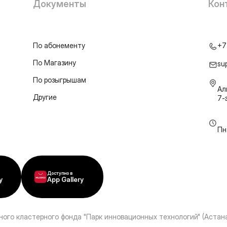
Документы
Кон
По абонементу
+7
По Магазину
su
По розыгрышам
Ал
Другие
7-
Пн
Доступно в
y
App Gallery
ного кластерного фонда "Парк инновационных технологий" (Астана