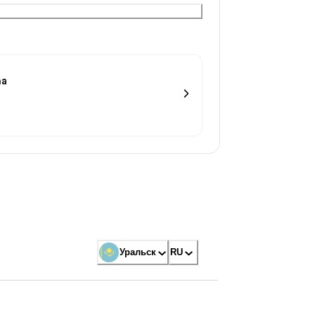
na
Уральск
RU