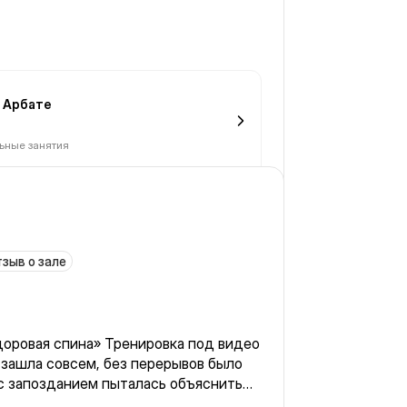
 Арбате
ьные занятия
зыв о зале
доровая спина» Тренировка под видео
 зашла совсем, без перерывов было
с запозданием пыталась объяснить
 сама сбивала с ритма, невпопад