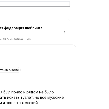
идео было так себе, упреждения
и пока я пыталась понять как их
 начинались другие упражнения. Как-
лось что есть тренер. Мне не зашёл
сь что это просто совсем не тренер,
я федерация шейпинга
не говорила о том что это тренер.
ьная гимнастика, ЛФК
есть закрывающиеся шкафчики и
иду ли снова - я в
тзыв о зале
ня был понос и рядом не было
ать искать туалет, но все мужские
и я пошел в женский