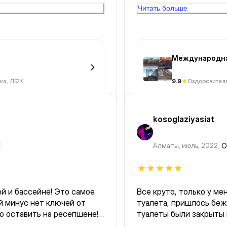
объясняла. Качество в
Читать больше
давались очень быстро 
делать, частенько уже
то совсем не чувствова
такой формат, показало
Международна
физ форма в том числе 
Зал не так быстро найти, вывеска и вход в разных местах. В
ка, ЛФК
9.9
Оздоровител
остальном чистенько, 
душевая где можно ополоснуться. Пр
раздумьях.
kosoglaziyasiat
Алматы
,
июль, 2022
О
ой и бассейне! Это самое
Все круто, только у ме
й минус нет ключей от
туалета, пришлось беж
о оставить на ресепшене!
туалеты были закрыты 