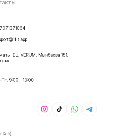
такты
7071371064
pport@1fit.app
маты, БЦ 'VERUM', Мынбаева 151,
этаж
-Пт, 9:00—18:00
 Хаб)