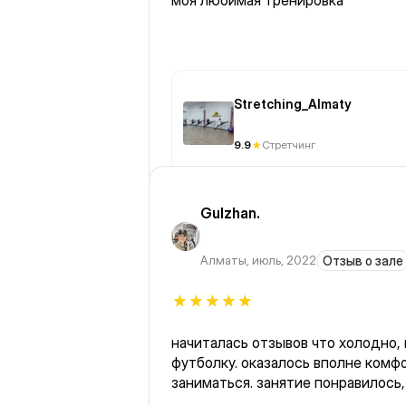
моя любимая тренировка
Stretching_Almaty
9.9
Стретчинг
Gulzhan.
Алматы
,
июль, 2022
Отзыв о зале
начиталась отзывов что холодно,
футболку. оказалось вполне комф
заниматься. занятие понравилось, очень легкие упражнения,
для меня самое то.