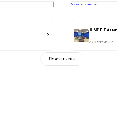
Читать больше
да (ВСЕГДА!) злой и
ене. Всегда отношение как
еально так). Само собой,
ть, чтобы угодить. Но,
JUMP FIT Asta
осетителя - будет
ся, даже в ответ на
9.8
Джампинг
ица: «Что надо?». Если
о было часто), в холодный
ий фен с мужской
Показать еще
ись давай быстрей, там же
можно высушить голову». Я
вой. Купить воду
, типа: «Быстрее
м уже достала холодную
перь». И не важно, если вы
я и возвращаешь их туда,
ь и приказывать, чтобы не
нельзя.