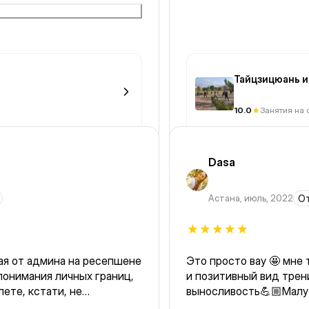
Тайцзицюань и 
10.0
Занятия на 
Dasa
Астана
,
июль, 2022
От
ая от админа на ресепшене
Это просто вау 🤩 мне 
 понимания личных границ,
и позитивный вид трен
лете, кстати, не
выносливость💪🏼Малу 
асто могут проверять, что
пропотела, скинула кг 