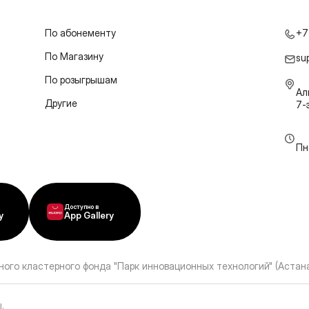
По абонементу
+7
По Магазину
su
По розыгрышам
Ал
Другие
7-
Пн
Доступно в
y
App Gallery
ного кластерного фонда "Парк инновационных технологий" (Астана
ы
.