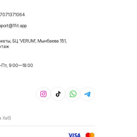
7071371064
pport@1fit.app
маты, БЦ 'VERUM', Мынбаева 151,
этаж
-Пт, 9:00—18:00
 Хаб)