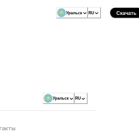
Уральск
RU
Скачать
Уральск
RU
такты