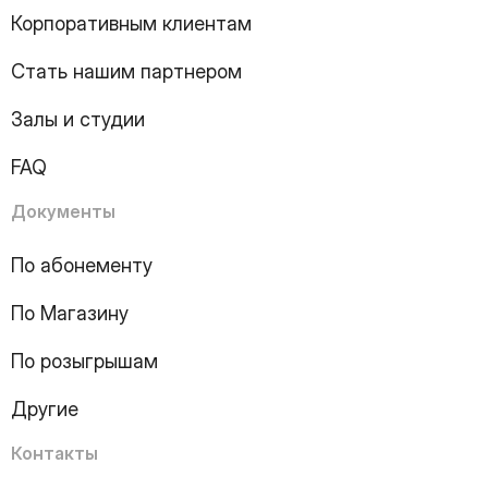
8
Page
Корпоративным клиентам
9
Page
10
Page
Стать нашим партнером
11
Page
12
Page
Залы и студии
13
Page
14
Page
FAQ
15
Page
16
Page
Документы
17
Page
18
Page
По абонементу
19
Page
По Магазину
20
Page
21
Page
По розыгрышам
22
Page
23
Page
Другие
24
Page
25
Page
Контакты
26
Page