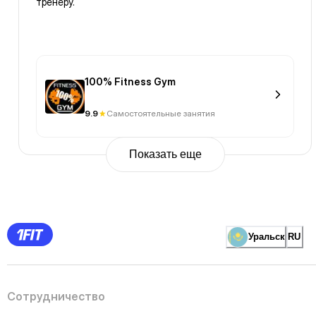
тренеру.
100% Fitness Gym
9.9
Самостоятельные занятия
Показать еще
Previous
Page
1
Page
2
Page
3
Page
Уральск
RU
4
Page
5
Page
6
Page
Сотрудничество
7
Page