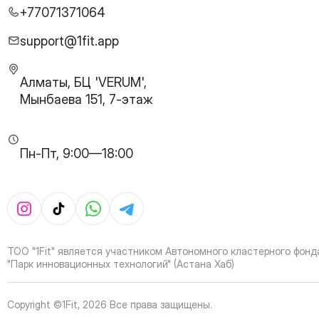
27
Page
+77071371064
28
Page
29
Page
support@1fit.app
30
Page
31
Page
Алматы, БЦ 'VERUM',
32
Page
Мынбаева 151, 7-этаж
33
Page
34
Page
35
Page
Пн-Пт, 9:00—18:00
36
Page
37
Page
38
Page
39
Page
40
Page
41
Page
ТОО "1Fit" является участником Автономного кластерного фонд
42
Page
"Парк инновационных технологий" (Астана Хаб)
43
Page
44
Page
Copyright ©1Fit,
2026
Все права защищены
.
45
Page