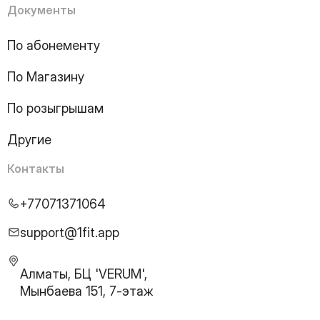
16
Page
Документы
17
Page
18
Page
По абонементу
19
Page
По Магазину
20
Page
21
Page
По розыгрышам
22
Page
23
Page
Другие
24
Page
25
Page
Контакты
26
Page
27
Page
+77071371064
28
Page
29
Page
support@1fit.app
30
Page
31
Page
Алматы, БЦ 'VERUM',
32
Page
Мынбаева 151, 7-этаж
33
Page
34
Page