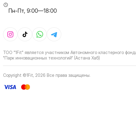
35
Page
Пн-Пт, 9:00—18:00
36
Page
37
Page
38
Page
39
Page
40
Page
41
Page
ТОО "1Fit" является участником Автономного кластерного фонд
42
Page
"Парк инновационных технологий" (Астана Хаб)
43
Page
44
Page
Copyright ©1Fit,
2026
Все права защищены
.
45
Page
46
Page
47
Page
48
Page
49
Page
50
Page
51
Page
52
Page