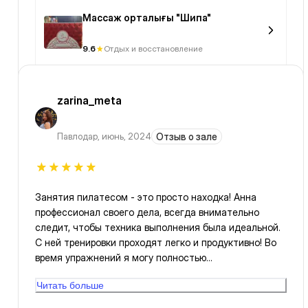
Массаж орталығы "Шипа"
9.6
Отдых и восстановление
zarina_meta
Павлодар
,
июнь, 2024
Отзыв о зале
Занятия пилатесом - это просто находка! Анна
профессионал своего дела, всегда внимательно
следит, чтобы техника выполнения была идеальной.
С ней тренировки проходят легко и продуктивно! Во
время упражнений я могу полностью
сконцентрироваться на своем теле, почувствовать
Читать больше
каждую мышцу. После тренировки уходит усталость
и боль. В зале всегда комфортно и чисто.