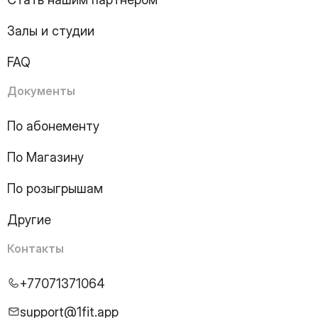
11
Page
12
Page
Залы и студии
13
Page
14
Page
FAQ
15
Page
16
Page
Документы
17
Page
18
Page
По абонементу
19
Page
По Магазину
20
Page
21
Page
По розыгрышам
22
Page
23
Page
Другие
24
Page
25
Page
Контакты
26
Page
27
Page
+77071371064
28
Page
29
Page
support@1fit.app