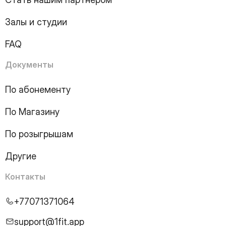
11
Page
12
Page
Залы и студии
13
Page
14
Page
FAQ
15
Page
16
Page
Документы
17
Page
18
Page
По абонементу
19
Page
По Магазину
20
Page
21
Page
По розыгрышам
22
Page
23
Page
Другие
24
Page
25
Page
Контакты
26
Page
27
Page
+77071371064
28
Page
29
Page
support@1fit.app