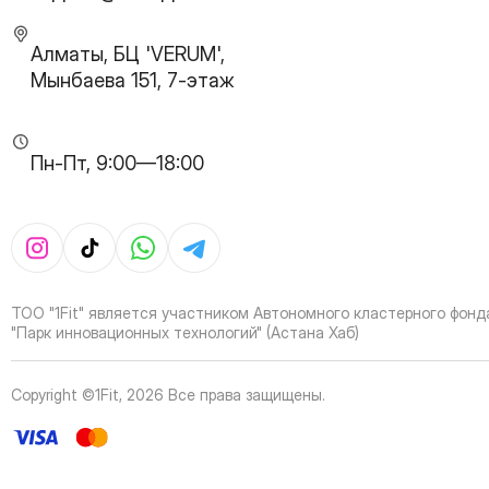
30
Page
31
Page
Алматы, БЦ 'VERUM',
32
Page
Мынбаева 151, 7-этаж
33
Page
34
Page
35
Page
Пн-Пт, 9:00—18:00
36
Page
37
Page
38
Page
39
Page
40
Page
41
Page
ТОО "1Fit" является участником Автономного кластерного фонд
42
Page
"Парк инновационных технологий" (Астана Хаб)
43
Page
44
Page
Copyright ©1Fit,
2026
Все права защищены
.
45
Page
46
Page
47
Page
48
Page