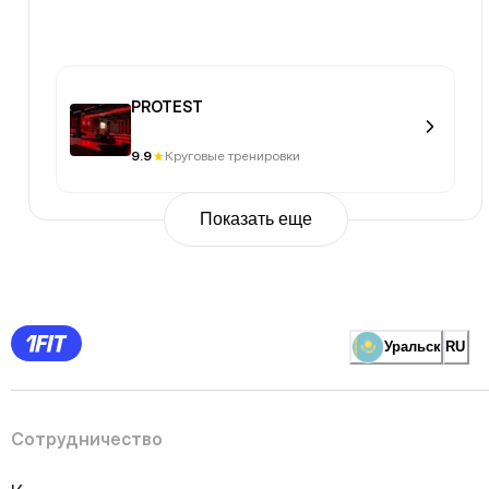
PROTEST
9.9
Круговые тренировки
Показать еще
Previous
Page
1
Page
2
Page
3
Page
Уральск
RU
4
Page
5
Page
6
Page
Сотрудничество
7
Page
8
Page