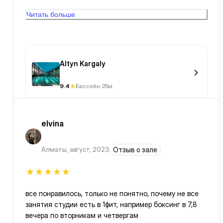
или электронный замок, хотя возможность закрыть на
Читать больше
привычный замок есть, вся проблема - куда деть
ключ пока плаваешь, тем более, если идёшь в сауну .
Бассейн 4 дорржки, длиной около 30 метров, плавать
комфортно, территория санатория прекрасна,
ухожена, много деревьев, клумбы, дорожки, скамейки.
Altyn Kargaly
Персонал в бассейне не очень рассказывает где что
находится, приходится выпрашивать. В целом 4
9.4
Бассейн 25м
балла.
elvina
Алматы
,
август, 2023
Отзыв о зале
все понравилось, только не понятно, почему не все
занятия студии есть в 1фит, например боксинг в 7,8
вечера по вторникам и четвергам