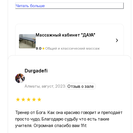
спец! Единственное, в прихожей было не совсем
Читать больше
чисто и неприятный запах от прокисшего арбуза -
убирать надо за собой, раз запустили рекламу
Массажный кабинет "ДАУА"
9.0
Общий и классический массаж
Durgadefi
Алматы
,
август, 2023
Отзыв о зале
Тренер от Бога. Как она красиво говорит и преподаёт
просто чудо, Благодарю судьбу что есть такие
учителя. Огромная спасибо вам 1fit