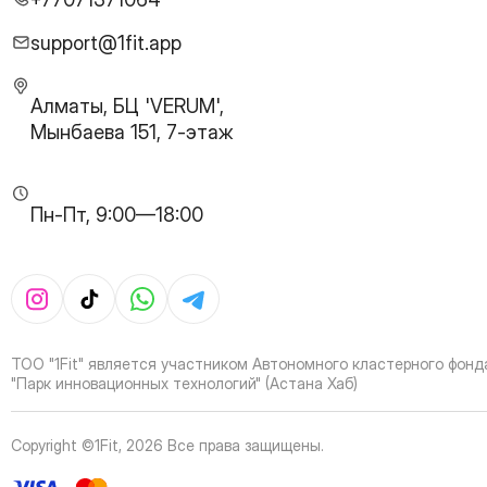
28
Page
29
Page
support@1fit.app
30
Page
31
Page
Алматы, БЦ 'VERUM',
32
Page
Мынбаева 151, 7-этаж
33
Page
34
Page
35
Page
Пн-Пт, 9:00—18:00
36
Page
37
Page
38
Page
39
Page
40
Page
41
Page
ТОО "1Fit" является участником Автономного кластерного фонд
42
Page
"Парк инновационных технологий" (Астана Хаб)
43
Page
44
Page
Copyright ©1Fit,
2026
Все права защищены
.
45
Page
46
Page