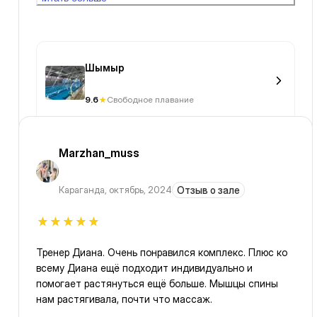
общественном месте, к тому же я похудела на 51кг и
кожа висит, без такого купальника это будет шарпей
в луже.🤣
Шымыр
9.6
Свободное плавание
Marzhan_muss
Караганда
,
октябрь, 2024
Отзыв о зале
Тренер Диана. Очень понравился комплекс. Плюс ко
всему Диана ещё подходит индивидуально и
помогает растянуться ещё больше. Мышцы спины
нам растягивала, почти что массаж.