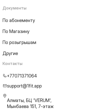
15
Page
16
Page
Документы
17
Page
18
Page
По абонементу
19
Page
По Магазину
20
Page
21
Page
По розыгрышам
22
Page
23
Page
Другие
24
Page
25
Page
Контакты
26
Page
27
Page
+77071371064
28
Page
29
Page
support@1fit.app
30
Page
31
Page
Алматы, БЦ 'VERUM',
32
Page
Мынбаева 151, 7-этаж
33
Page