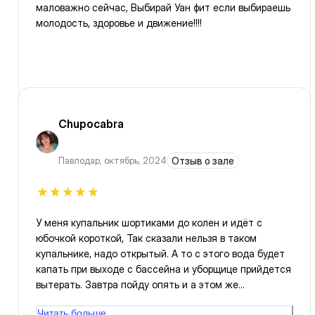
маловажно сейчас, Выбирай Уан фит если выбираешь
молодость, здоровье и движение!!!!
Chupocabra
Павлодар
,
октябрь, 2024
Отзыв о зале
У меня купальник шортиками до колен и идёт с
юбочкой короткой, Так сказали нельзя в таком
купальнике, надо открытый. А то с этого вода будет
капать при выходе с бассейна и уборщице прийдется
вытерать. Завтра пойду опять и а этом же
купальнике, мне не 20 лет что б ходить полуголой в
Читать больше