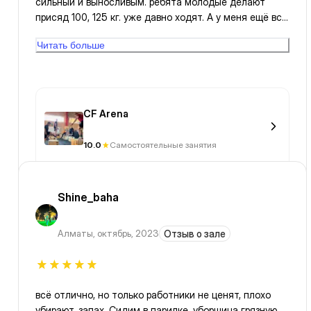
сильный и выносливым. ребята молодые делают
присяд 100, 125 кг. уже давно ходят. А у меня ещё все
впереди
Читать больше
CF Arena
10.0
Самостоятельные занятия
Shine_baha
Алматы
,
октябрь, 2023
Отзыв о зале
всё отлично, но только работники не ценят, плохо
убирают, запах. Сидим в парилке, уборщица грязную