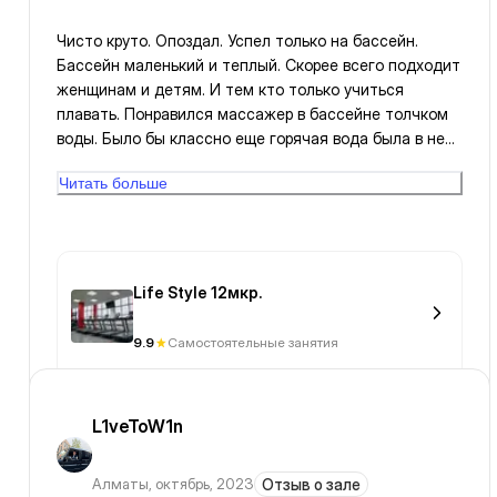
Чисто круто. Опоздал. Успел только на бассейн.
Бассейн маленький и теплый. Скорее всего подходит
женщинам и детям. И тем кто только учиться
плавать. Понравился массажер в бассейне толчком
воды. Было бы классно еще горячая вода была в нем.
Был только в сухой Сауне. Новая и хорошая,
Читать больше
небольшая. Кто по Уанфиту, нужно взять Пижаму.
Между бассейном и входом есть расстояние которое
надо пройти. Перед посетителями неудобно с голым
торсом. Дают только два полотенца. Маленькое
полотенце в принципе ноебязательно. Ложку для
Life Style 12мкр.
обуви привязали цепью и фен убрали вилку, чтобы не
воровали. ))) А так внутри так как СПА выглядит все
9.9
Самостоятельные занятия
круто. Персонал вежливый.
L1veToW1n
Алматы
,
октябрь, 2023
Отзыв о зале