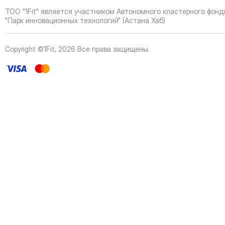
41
Page
ТОО "1Fit" является участником Автономного кластерного фонд
42
Page
"Парк инновационных технологий" (Астана Хаб)
43
Page
44
Page
Copyright ©1Fit,
2026
Все права защищены
.
45
Page
46
Page
47
Page
48
Page
49
Page
50
Page
51
Page
52
Page
53
Page
54
Page
55
Page
56
Page
57
Page
58
Page
59
Page