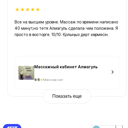
Все на высшем уровне. Массаж по времени написано
40 минут,но тетя Алмагуль сделала чем положена. Я
просто в восторге. 10/10. Қолыңыз дерт көрмесін.
Массажный кабинет Алмагуль
9.5
Массаж ног
Показать еще
Previous
Page
1
Page
2
Page
3
Page