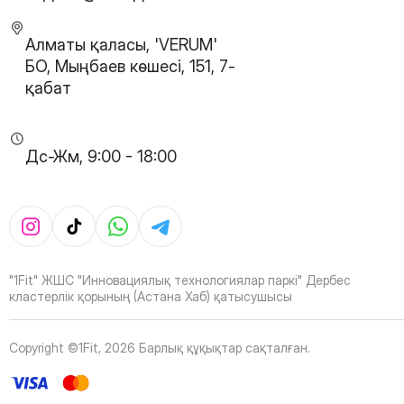
30
Page
31
Page
Алматы қаласы, 'VERUM'
32
Page
БО, Мыңбаев көшесі, 151, 7-
33
Page
қабат
34
Page
35
Page
36
Page
Дс-Жм, 9:00 - 18:00
37
Page
38
Page
39
Page
40
Page
41
Page
42
Page
"1Fit" ЖШС "Инновациялық технологиялар паркі" Дербес
43
Page
кластерлік қорының (Астана Хаб) қатысушысы
44
Page
45
Page
Copyright ©1Fit,
2026
Барлық құқықтар сақталған
.
46
Page
47
Page
48
Page