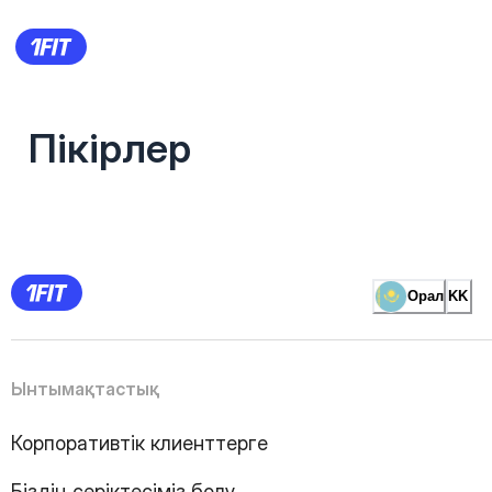
Пікірлер
Previous
Page
1
Page
2
Page
3
Page
Орал
KK
4
Page
5
Page
6
Page
Ынтымақтастық
7
Page
8
Page
Корпоративтік клиенттерге
9
Page
10
Page
Біздің серіктесіміз болу