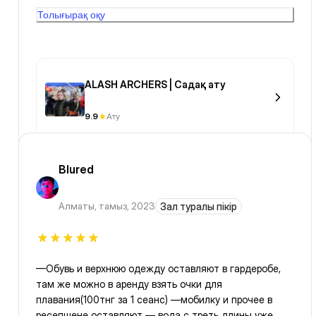
Анжела за такую тренировку и зал✊🏻👌👍
Толығырақ оқу
ALASH ARCHERS | Садақ ату
9.9
Ату
Blured
Алматы
,
тамыз, 2023
Зал туралы пікір
—Обувь и верхнюю одежду оставляют в гардеробе,
там же можно в аренду взять очки для
плавания(100тнг за 1 сеанс) —мобилку и прочее в
ресепшене оставляют — вода с треть длины уже