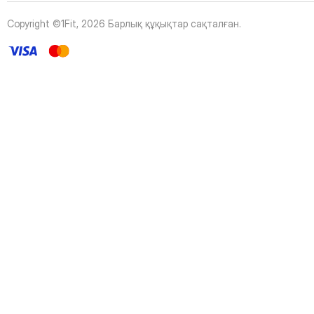
45
Page
Copyright ©1Fit,
2026
Барлық құқықтар сақталған
.
46
Page
47
Page
48
Page
49
Page
50
Page
51
Page
52
Page
53
Page
54
Page
55
Page
56
Page
57
Page
58
Page
59
Page
60
Page
61
Page
62
Page