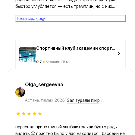
быстро углубляется — есть трамплин, но с них
нельзя прыгать. Но можно нырять с мелких площадок
Толығырақ оқу
— не знаю, то ли потому что я ближе к обеду
записался, или потому что там воду часто меняют,
но качество воды там хорошая — для тех кто учится,
есть всякие снаряжения(шапку, очки, беруши и зажим
для носа приносите с собой)
Спортивный клуб академии спорта
и туризма
9.7
Бассейн 25 м
Olga_sergeevna
Астана
,
тамыз, 2023
Зал туралы пікір
персонал приветливый улыбаются как будто рады
видеть 🤗 приятно было у вас находится . бассейн не