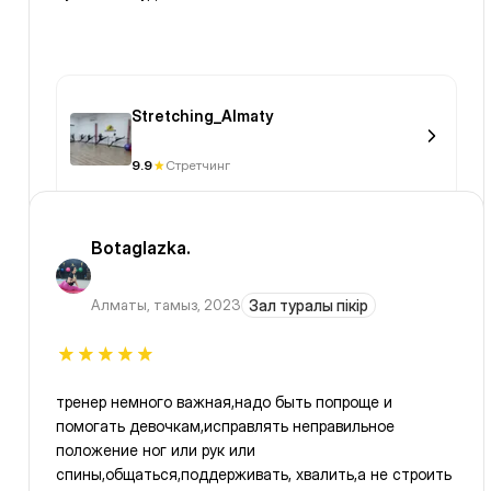
Stretching_Almaty
9.9
Стретчинг
Botaglazka.
Алматы
,
тамыз, 2023
Зал туралы пікір
тренер немного важная,надо быть попроще и
помогать девочкам,исправлять неправильное
положение ног или рук или
спины,общаться,поддерживать, хвалить,а не строить