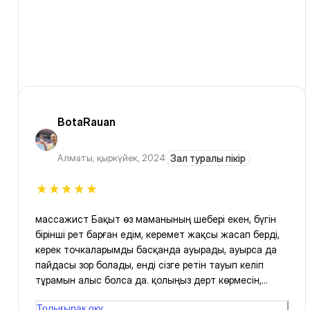
BotaRauan
Алматы
,
қыркүйек, 2024
Зал туралы пікір
массажист Бақыт өз маманының шебері екен, бүгін
бірінші рет барған едім, керемет жақсы жасап берді,
керек точкаларымды басқанда ауырады, ауырса да
пайдасы зор болады, енді сізге ретін тауып келіп
тұрамын алыс болса да. қолыңыз дерт көрмесін,
аман-есен болыңыздар 🙏🌹🌹🌹
Толығырақ оқу